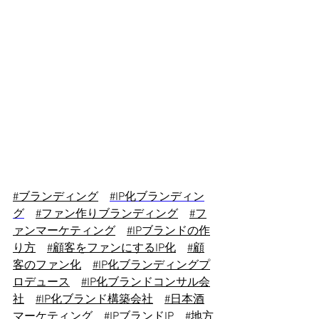
#ブランディング
#IP化ブランディン
グ
#ファン作りブランディング
#フ
ァンマーケティング
#
IP
ブランドの作
り方
#顧客をファンにする
IP化
#顧
客のファン化
#
IP化
ブランディングプ
ロデュース
#
IP化
ブランドコンサル会
社
#
IP化
ブランド構築会社
#日本酒
マーケティング
#
IP
ブランド
IP
#地方