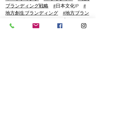
ブランディング戦略
#
日本文化IP
#
地方創生ブランディング
#地方ブラン
ディング
#
インバウンドブランディン
グ
#ストーリーテリング
#日本酒ブ
ランディング
#酒ブランディング
#SAKE
BRANDING　
#
体験型
ブランディ
ング
#スイーツブランディング
#日
本酒マーケティング
#
ラグジュアリー
ブランディング
#日本酒ブランドコン
サル
#地方創生ブランドコンサル
#KANBEE
INTEL
すべて表示
最新記事