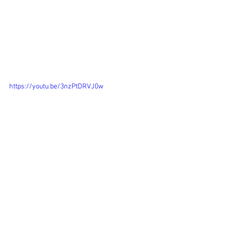
https://youtu.be/3nzPtDRVJ0w