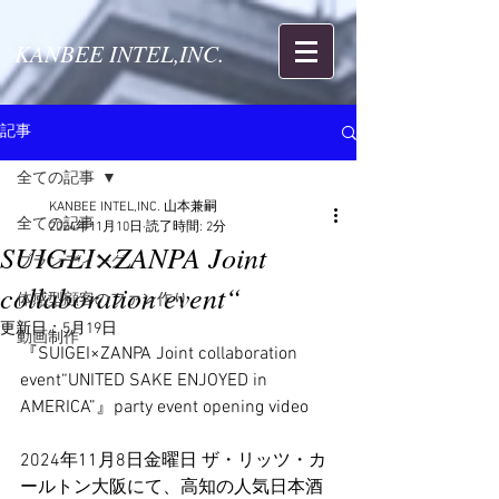
KANBEE INTEL,INC.
記事
全ての記事
KANBEE INTEL,INC. 山本兼嗣
全ての記事
2024年11月10日
読了時間: 2分
SUIGEI×ZANPA Joint
ブランディング
collaboration event“
体感型顧客のファン作り
更新日：
5月19日
動画制作
『SUIGEI×ZANPA Joint collaboration 
event“UNITED SAKE ENJOYED in 
AMERICA”』party event opening video
2024年11月8日金曜日 ザ・リッツ・カ
ールトン大阪にて、高知の人気日本酒