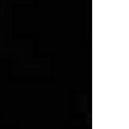
TABLE de Joël Robuchon）』にて、11月12日
（土）に開催しました。このイベントでは、
【2022 SMILE BE WAVES〜OKINAWA
WINDS〜】というタイトルテーマで、都心で
はあるが、料理はもちろん、レストラン内の
装飾や音楽演奏マリアージュなどで、五感で
沖縄を感じてもらえるよ