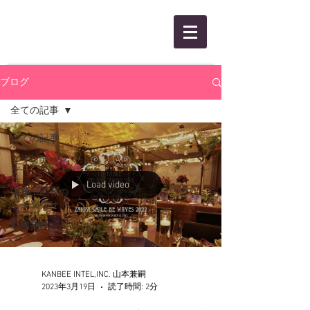
KANBEE INTEL,INC.
ブログ
全ての記事
全ての記事
ブランディン
グ
Load video
体感型顧客の
ファン作り
動画制作
KANBEE INTEL,INC. 山本兼嗣
2023年3月19日
読了時間: 2分