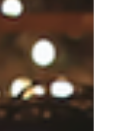
アパシフィックをはじめ、今後爆発的に人口
増加が見られる海外市場は、日本酒業界にと
っても大変需要を伸ばしていくチャンスの場
であることは、間違いありません。 弊社で
は、それらのマーケティングを鑑み、海外に
おいての日本酒の表現をもっと自由でクリエ
イティブなものでなくてはならないと考え、
ファンショナブルなスタイルを取り入れたヴ
ィジュアルデザインを推進しています。 ​ 今
回、酔鯨酒造様のブランディングにおける新
たなヴィジュアル表現として、ファッション
業界のモデルを起用し、また日本酒需要の新
世代のペルソナターゲット層を取り込むため
に、高級ランジェリーブランド
「RAVIJ0UR」ともコラボのディレクション