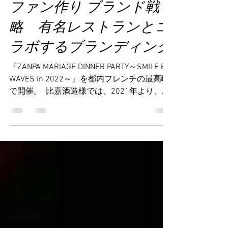
ファン作り ブランド戦
略 有名レストランとコ
ラボするブランディング
『ZANPA MARIAGE DINNER PARTY～SMILE BE
WAVES in 2022～』を都内フレンチの最高峰
で開催。 ​ 比嘉酒造様では、2021年より、
ZANPAの新商品発表とそれに伴うマリアージ
ュディナーパーティーイベント『ZANPA
SMILE BE WAVES』を開催。2021年から始ま
ったこのイベントは、その年のZANPAの新作
発表とZANPAファンや大切なお客様をお招き
してマリアージュディナーパーティーを楽し
んでいただくというイベントです。2021年
は、地元沖縄で開催しましたが、2022年
は、都内においてフレンチの最高峰として知
られるジョエル・ロブションの系列店 『ラ
ターブル ドゥ ジョエル・ロブション（LA