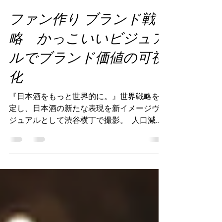
KANBEE INTEL,INC. 山本兼嗣
2023年3月19日
読了時間: 2分
ファン作り ブランド戦
略 かっこいいビジュア
ルでブランド価値の可視
化
『日本酒をもっと世界的に。』世界戦略を想
定し、日本酒の新たな表現を新イメージヴィ
ジュアルとして渋谷横丁で撮影。 ​ 人口減少
と若年層の酒離れに歯止めがかからない国内
の日本酒市場。一方で、日本酒の出荷量が
年々増加傾向にある海外の日本酒市場。ある
調査によれば、世界の主要都市でアンケート
取った結果、自国の料理以外で一番食べたい
国の料理は、日本が一番という結果に。アジ