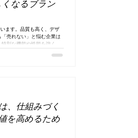
しくなるブラン
うと判断された瞬間、存在し
ここで重要なのは、「たくさ
く、 「たった一人に強く刺
ィングの基本には、「ターゲ
ています。品質も高く、デザ
す。これは単なる年齢や性別
も「売れない」と悩む企業は
ライフスタイル、悩み、欲望
、特別な機能や性能を強く訴
ず、多くの人に選ばれ続ける
の違いはどこにあるのでしょ
の差は「商品力」ではなく
くの企業は、売上が伸びない
 もっと美味しくしよう、も
価格を下げよう。 しかし、
りません。 なぜなら現代の
は、仕組みづく
ではなく、“どう認識されて
からです。 つまり、問題は商
値を高めるため
”にあるのです。 例えば、お
インや味はもちろん重要で
手に取ってもらうことはでき