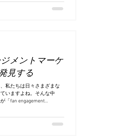
る地位を築いたゴディバなど
商品やサービスの裏には、必
ンド戦略」が存在していま
の重要性について、わかりや
ていきます。 ブランドは単
りません。まるで人間の「個
企業や商品が持つ独自の価値
です。これがしっかりしてい
ージメントマーケ
ドに安心感や信頼感を抱き、
てくれます。逆に、ブランド
発見する
商品でも埋もれてしまうこと
略の重要性とは？ ブランド戦
に、私たちは日々さまざまな
」となる部分を計画的に作り
していますよね。そんな中
、ロゴやカラー、メッセー
n engagement
ション方法などが含まれま
ァンとの深い関わりを通じてブラ
を大切にする理由は、以下の
のfan engagement
ような効果があるからです。 認知度の向上 ...
、そして実践するためのポイント
す。私たちがファンと一緒に
開けるのか、一緒に見ていき