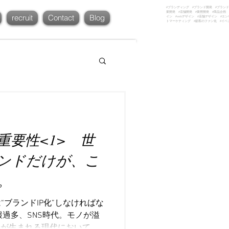
#ブランディング #ブランド開発 #ブランド
業開発 #店舗開発 #業態開発 #商品企画 
recruit
Contact
Blog
イン #webデザイン #店舗デザイン #エ
トマーケティング #顧客のファン化 #イベ
Gの重要性<1> 世
ンドだけが、こ
。
“ブランドIP化”しなければな
報過多、SNS時代。モノが溢
品が生まれる現代において、