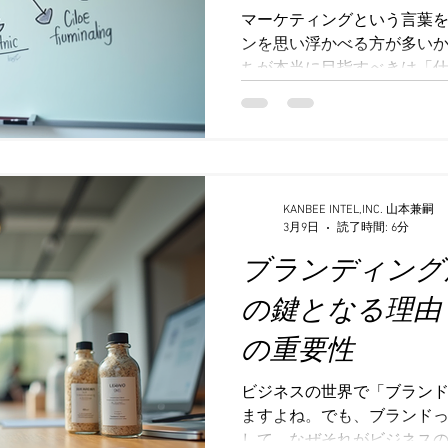
ません。 重要なのは、その
マーケティングという言葉
うな体験が得られるのかを具
ンを思い浮かべる方が多い
挙げると 「和食に合う日本
ちが本当に目指すべきは「
食卓を贅沢な時間にする日
単なる一時的な宣伝活動で
ブランド価値を持続的に高
今回は、そんなマーケティ
体的な方法や考え方をわかり
ケティングは仕組みづくりで
「売るためのテクニック」
KANBEE INTEL,INC. 山本兼嗣
3月9日
読了時間: 6分
作ること」だと私たちは考
ブランディング
する時に、ただ魚を追いか
集まる場所に仕掛けを作る
の鍵となる理由
かりしていれば、魚は自らや
タピオカ、ラーメン、スイ
の重要性
映えるお店や商品が一時的
見受けられます。しかし、
ビジネスの世界で「ブラン
なくなっている事がほとん
ますよね。でも、ブランド
イスという仕組みを作った
して、なぜそれがビジネス