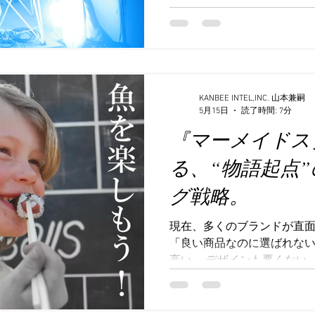
「良い商品を作れば売れる
りを迎えようとしています
どれだけ技術力が優れてい
動くことはありません。SNS
一方通行のマスメディアの
価値は薄れ、時代は大きく変
KANBEE INTEL,INC. 山本兼嗣
5月15日
読了時間: 7分
し活” をはじめとするファ
『マーメイドス
拡大しています。人々は単
なく、そのブランドが持つ
る、“物語起点
やコミュニティに共感し、
い」と感じるものにお金と
グ戦略。
した。10年前と比較しても
とした市場規模は大きく成長
現在、多くのブランドが直
けファンを生み出せるか” 
「良い商品なのに選ばれない
つつあります。 つまり、こ
高い。 デザインも悪くない。
「商品をどう売るか」では
だけでは人は動かない。 な
時代だからです。 どんな商
かる。 どんなサービスでも