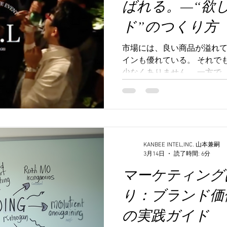
ばれる。—“欲
自分のための情報か？」 違
ないのと同じになります。 
ド”のつくり方
んの人に届けること」ではな
さること」です。 マーケテ
市場には、良い商品が溢れ
ット」という概念がありま
インも優れている。 それで
ではありません。価値観、
少なくありません。 一方で
──それらが一致する“特定の
求していないにもかかわら
ブランドも存在します。 こ
うか。 結論から言えば、そ
「伝え方」にあります。 多
理由を「商品」に求めます。
っと機能を増やそう、もっと
KANBEE INTEL,INC. 山本兼嗣
3月14日
読了時間: 6分
それでは本質的な解決にはな
マーケティング
市場では、商品そのものの差
いるか”が価値を決めている
り：ブランド価
品ではなく、“価値の伝え方
酒を売る場合。商品のデザ
の実践ガイド
す。しかし、それだけでは