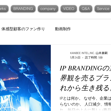
rks
BRANDING
company
VIDEO
Q&A
Service
体感型顧客のファン作り
動画制作
KANBEE INTEL,INC. 山本兼嗣
5月24日
読了時間: 5分
IP BRANDIN
界観を売るブラ
れから生き残る
IPとは何か。 なぜ今、企業は
らないのか。 人口減少、情
れ、毎日のように新しい商