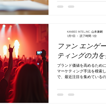
という仕組みの上で確固た
うか？私たちが日々接する
は、
ずと言っていいほど「ブラ
す。今回は、ブランド戦略
すく、親しみやすくお話しし
なるロゴや名前だけではあ
性」や「魅力」のように、
KANBEE INTEL,INC. 山本兼嗣
3月9日
読了時間: 5分
やストーリーを伝えるもの
ファン エンゲ
ると、お客様はそのブラン
リピーターやファンになっ
ティングの力を
が曖昧だと、どんなに良い
が多いのです。 ブランド戦
ブランド価値を高めるため
略とは、企業や商品の「顔
マーケティング手法を模索
上げることです。これには
で、最近注目を集めているのが「fa
ジ、顧客とのコミュニケー
marketing」、つまりフ
す。私たちがブランド戦略
ンドを育てる方法です。今回は、こ
marketingの魅力と効果
をわかりやすくお伝えしま
歩むことで、どんな未来が