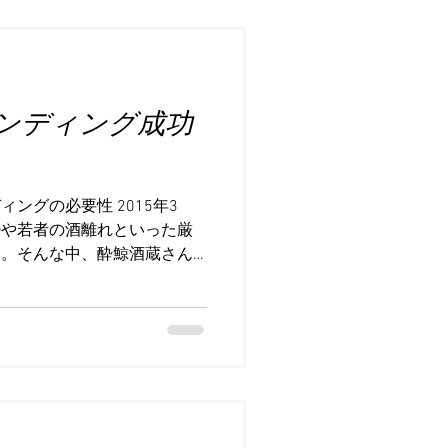
“自分が共感できる物語”で
』というブランディングの事
っているのではなく、“世界
”している点にあります。 こ
ンディング成功
ーブランド、観光ブランド、
地域ブランドなどに共通す
。 つまり、“商品を売る”の
たくなる感情”を作っているの
ングの必要性 2015年3
ではなく、「どんな世界を作る
少や若者の酒離れといった厳
グは、“商品説明型”でした。
た。そんな中、酔鯨酒蔵さん
・価格が安い ・機能が便利
酒企業をつくりたい」という
較優位を作っていく。 しか
共感しました。この志が、私
っかけとなったのです。 そ
マーケティング会社と交流が
グ手法を学んでいました。ニ
部があり、世界中から集まっ
る特異な都市です。異国の文化
形成しています。 このよう