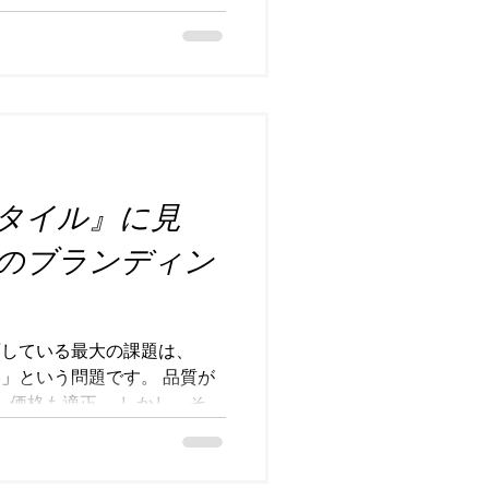
」という時代は、静かに終わ
。どれだけ品質が高くても、
ても、それだけでは人の心は
の出現で、TVや新聞などの
価値、マスマーケティングの
化しています。 一方で、“推
ンマーケティング市場は急速に
タイル』に見
に「商品」を消費するのでは
世界観や価値観、ストーリー
”のブランディン
「参加したい」「応援した
時間を使う時代へと変化しま
、ファンコミュニティを中心
し、企業にとっても “どれだ
面している最大の課題は、
がブランド価値そのものになり
」という問題です。 品質が
れからの時代に必要なのは、
 価格も適正。 しかし、それ
ぜなら、現代は“モノ余り”の
品でも、似たものはすぐ見つ
、代替が存在する。 その中