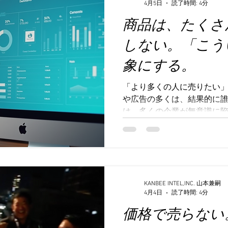
4月5日
読了時間: 4分
な環境では、誰にでも伝わ
商品は、たくさ
す。もしニューヨークの30
通用するブランド展開が可能
しない。「こう
ニクロなど、さまざまな企
象にする。
ップストアを展開し、成功
知り、私は日本酒のブラン
感じました。 ロゴデザイン
「より多くの人に売りたい」
ンド作りにおいて、最も重
や広告の多くは、結果的に誰
は、多くの企業が無意識に
す。 商品を売るとき、多く
きるだけ広く届けたい」「
い」その結果、ターゲット
はまりそうな表現を使ってし
勝負は決まっています。 な
る時代”だからです。 スマ
KANBEE INTEL,INC. 山本兼嗣
4月4日
読了時間: 4分
報が流れ込んできます。SN
価格で売らない
分に関係があるか」を判断しま
か、止まるか。 その判断基