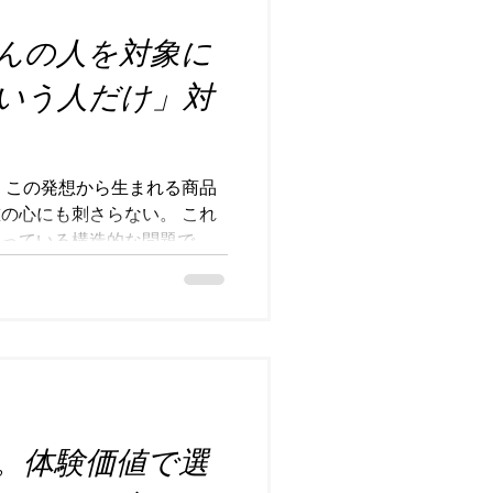
るブランド手法が求められま
んの人を対象に
0人種に認められれば、世界で
です。アップルやNIKE、ユ
いう人だけ」対
業がニューヨークでポップア
を収めています。この流れを
ディングにも新たな可能性を
の重要性 酔鯨酒造さんのブラ
 この発想から生まれる商品
要だったのが
の心にも刺さらない。 これ
陥っている構造的な問題で
の企業はこう考えます。「で
多くの人に知ってもらいた
を明確にせず、誰にでも当て
まう。 しかし、その時点で
ぜなら、現代は“情報を選別す
ートフォンを開けば、無数の情
Sでは、ユーザーは一瞬で「自
。体験価値で選
す。 0.5秒でスルーされる
準はシンプルです。「これは