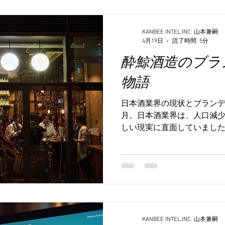
で、人が最終的に選ぶのは、
す。 『マーメイドスタイル
例では、単にストーリーを作
KANBEE INTEL,INC. 山本兼嗣
4月19日
読了時間: 5分
観そのものをブランド資産化
酔鯨酒造のブラ
れは、現在のラグジュアリ
ライフスタイルブランド、
物語
る、非常に重要な考え方です
ではなく、“その世界に入り
日本酒業界の現状とブランディ
です。 1. 「何を売るか」
月。日本酒業界は、人口減
か」 従来型のマーケティン
しい現実に直面していまし
・性能が高い ・品質が良い 
の「どこにも負けない日本
こうした情報を積み上げ、比
強い想いに触れ、私は深く
し現在、人
のブランディングに関わるき
の頃、私はニューヨークの
あり、現地のブランディン
ューヨークは、国連の総本
た300人種のスタッフがい
KANBEE INTEL,INC. 山本兼嗣
が交じり合い、独自の文化を