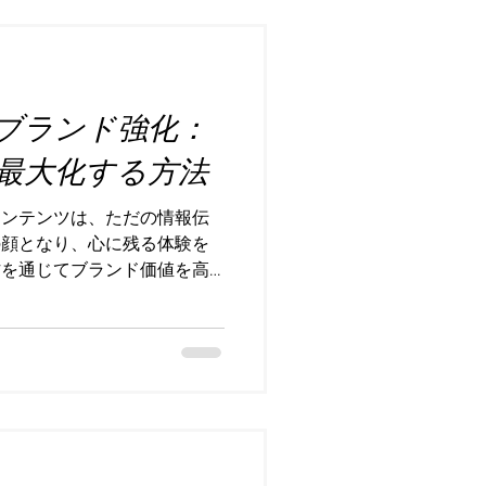
 marketingとは何か？ まず
rketingの基本を押さえましょう。
ペーンとは違い、ファンとの
マーケティングです。たとえ
ブランド強化：
ションや、ファン限定のイベン
などが挙げられます。 この
最大化する方法
ンがブランドの「応援者」に
商品やサービスをただ買うだ
コンテンツは、ただの情報伝
り、ブランドの価値を一緒に
の顔となり、心に残る体験を
作を通じてブランド価値を高
って欠かせない戦略の一つで
ランド価値を最大化するため
の経験とともにわかりやすく
よるブランド強化の重要性 ブ
やサービスの質だけでなく、
信頼や愛着のことを指しま
えかけるため、感情に直接響
とえば、静止画やテキストだ