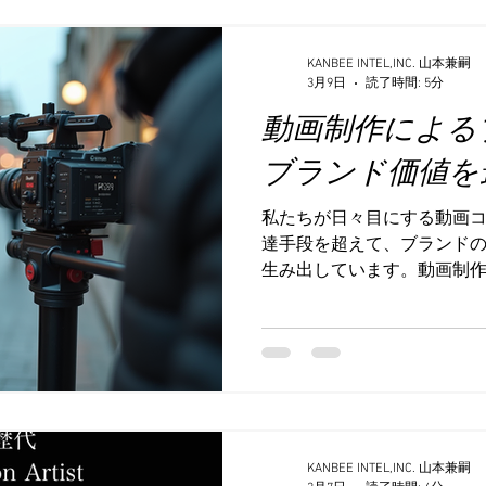
ましょう。 fan engagement
は、fan engagement ma
KANBEE INTEL,INC. 山本兼嗣
これは単なる広告やキャン
3月9日
読了時間: 5分
「つながり」を大切にする
動画制作による
ば、SNSでのコミュニケー
ト、特別なコンテンツの提供
ブランド価値を
方法の良いところは、ファ
なってくれること。彼らは
私たちが日々目にする動画
けでなく、口コミで広めた
達手段を超えて、ブランド
高めてくれ
生み出しています。動画制
めることは、今や企業にと
す。今回は、動画制作でブ
の具体的な方法を、私たち
お伝えします。 動画制作に
ランド価値とは、単に商品
顧客がそのブランドに抱く
す。動画は視覚と聴覚に訴
KANBEE INTEL,INC. 山本兼嗣
きやすいメディアです。た