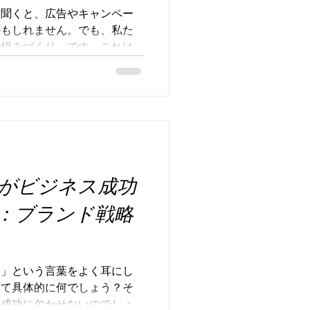
お酒を手にした後に、どのよ
を聞くと、広告やキャンペー
体的に示すことです。 例を
かもしれません。でも、私た
酒」と伝えるのか、 「お鍋の
仕組みづくり」です。これは
本酒」
はなく、企業や商品、店舗の
めるための土台を作ること。
ングの本質に迫りながら、具
やすくお伝えします。 マー
ある理由 マーケティングは
ではなく、「売れる仕組みを
えています。例えば、釣りを
がビジネス成功
けるのではなく、魚が自然に
イメージです。仕組みがしっ
：ブランド戦略
ってきますよね。 最近は、
ーツ店など、インスタなどで
に行列作っているお店がよく
そういうお店もいつの間にか
ド」という言葉をよく耳にし
どです。一方で、サードプレ
って具体的に何でしょう？そ
スタバや、バレンタインデー
の成功に欠かせないのでしょ