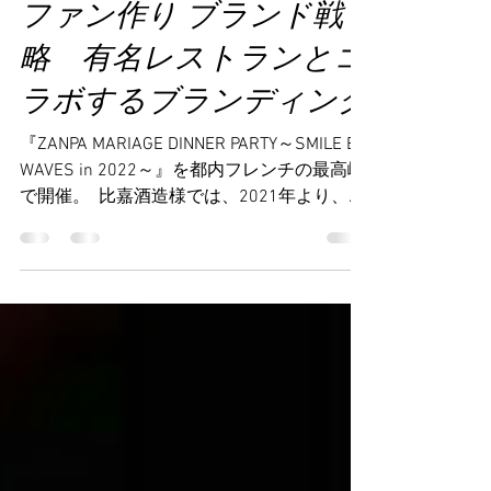
ファン作り ブランド戦
略 有名レストランとコ
ラボするブランディング
『ZANPA MARIAGE DINNER PARTY～SMILE BE
WAVES in 2022～』を都内フレンチの最高峰
で開催。 ​ 比嘉酒造様では、2021年より、
ZANPAの新商品発表とそれに伴うマリアージ
ュディナーパーティーイベント『ZANPA
SMILE BE WAVES』を開催。2021年から始ま
ったこのイベントは、その年のZANPAの新作
発表とZANPAファンや大切なお客様をお招き
してマリアージュディナーパーティーを楽し
んでいただくというイベントです。2021年
は、地元沖縄で開催しましたが、2022年
は、都内においてフレンチの最高峰として知
られるジョエル・ロブションの系列店 『ラ
ターブル ドゥ ジョエル・ロブション（LA