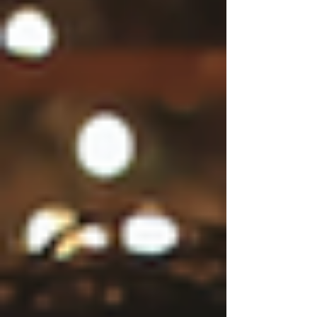
取った結果、自国の料理以外で一番食べたい
国の料理は、日本が一番という結果に。アジ
アパシフィックをはじめ、今後爆発的に人口
増加が見られる海外市場は、日本酒業界にと
っても大変需要を伸ばしていくチャンスの場
であることは、間違いありません。 弊社で
は、それらのマーケティングを鑑み、海外に
おいての日本酒の表現をもっと自由でクリエ
イティブなものでなくてはならないと考え、
ファンショナブルなスタイルを取り入れたヴ
ィジュアルデザインを推進しています。 ​ 今
回、酔鯨酒造様のブランディングにおける新
たなヴィジュアル表現として、ファッション
業界のモデルを起用し、また日本酒需要の新
世代のペルソナターゲット層を取り込むため
に、高級ランジェリーブランド
「RAVIJ0UR」ともコラボのディレクション