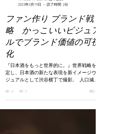
KANBEE INTEL,INC. 山本兼嗣
2023年3月19日
読了時間: 2分
ファン作り ブランド戦
略 かっこいいビジュア
ルでブランド価値の可視
化
『日本酒をもっと世界的に。』世界戦略を想
定し、日本酒の新たな表現を新イメージヴィ
ジュアルとして渋谷横丁で撮影。 ​ 人口減少
と若年層の酒離れに歯止めがかからない国内
の日本酒市場。一方で、日本酒の出荷量が
年々増加傾向にある海外の日本酒市場。ある
調査によれば、世界の主要都市でアンケート