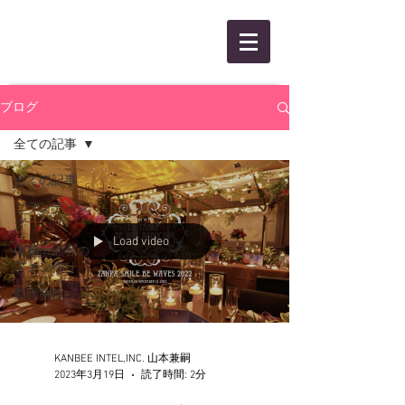
KANBEE INTEL,INC.
ブログ
全ての記事
全ての記事
ブランディン
グ
Load video
体感型顧客の
ファン作り
動画制作
KANBEE INTEL,INC. 山本兼嗣
2023年3月19日
読了時間: 2分