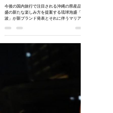
め、5種類の日本酒とマリアージュを楽しむ
ファン作り ブランド戦
特別なディナーパーティ。今年の料理は、ウ
エスティン都ホテル京都のシェフに担当いた
略 顧客をファンにする
だき、最高のマリアージュ料理を提供。約
ブランドパーティー
70名のゲストが、酔鯨
今後の国内旅行で注目される沖縄の県産品泡
盛の新たな楽しみ方を提案する琉球泡盛「残
波」が新ブランド発表とそれに伴うマリアー
ジュディナー会を開催。 ​ 琉球泡盛の人気ブ
ランド「残波」を製造販売する有限会社比嘉
酒造様のイベントプロデュース。今後の国内
旅行で注目される沖縄の県産品泡盛の新たな
楽しみ方を提案する新ブランドの発表とそれ
に伴うマリアージュディナー会『PREMIUM
MARIAGE DINNER with ZANPA ～SMILE BE
WAVES 2021～』を2021年11月20（土）に
沖縄読谷村にあるリゾートホテル ホテル日
航アリビラで開催しました。 今回は、琉球