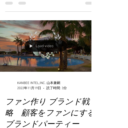
ランドパーティー
酔鯨酒造の2019年の新作発表とお客様との
エンゲージメントを深めるプレミアムディナ
ーパーティ。京都天皇家菩提寺塔頭 即成院
にて開催。 京都の御寺を舞台に行われた日
本酒を楽しむための全く新しいシーンを提
案。2019 SUIGEI DRUNKEN WHALE
BANQUET。 ​ 酔鯨酒造様主催のファンイベン
トSUIGEI ESL EVENTの中でも最大のイベント
SUIGEI PREMIUM DINNER PARTY DRUNKEN
WHALE BANQUET が、2019年10月22日に京
Load video
都の天皇家菩提寺塔頭 即成院にて行われ
た。 ​このイベントは、酔鯨の2019年の新商
品のローンチパーティとお客様との絆を深
め、日本酒を楽しむための新たなシーンを提
案したイベント。日本を代表する世界的なア
ーティスト清川あさみさんがデザインした酔
KANBEE INTEL,INC. 山本兼嗣
鯨の最高級酒「純米大吟醸DAITO」をはじ
2022年11月19日
読了時間: 3分