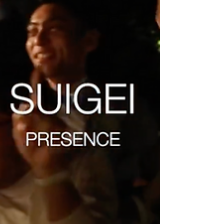
泡盛 残波 の新ブランド展開の記者発表会
とそれに伴う、新たなコンセプトモデル商品
や既存の人気商品とホテル日航アリビラのシ
ェフが腕を振るったマリアージュ料理を楽し
む、ディナー会『PREMIUM MARIAGE DINNER
with ZANPA ～SMILE BE WAVES 2021～』を
同時開催。 本年度より泡盛を取り巻く笑顔
溢れるシーンが、波のように広がっていくよ
うに。。と