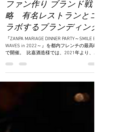
ファン作り ブランド戦
略 有名レストランとコ
ラボするブランディング
『ZANPA MARIAGE DINNER PARTY～SMILE BE
WAVES in 2022～』を都内フレンチの最高峰
で開催。 ​ 比嘉酒造様では、2021年より、
ZANPAの新商品発表とそれに伴うマリアージ
ュディナーパーティーイベント『ZANPA
SMILE BE WAVES』を開催。2021年から始ま
ったこのイベントは、その年のZANPAの新作
発表とZANPAファンや大切なお客様をお招き
してマリアージュディナーパーティーを楽し
んでいただくというイベントです。2021年
は、地元沖縄で開催しましたが、2022年
は、都内においてフレンチの最高峰として知
られるジョエル・ロブションの系列店 『ラ
ターブル ドゥ ジョエル・ロブション（LA