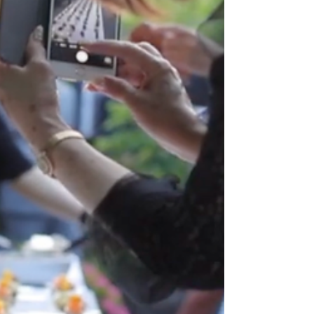
用した時代は、TVや新聞・雑誌に広告を出
し、リアル店舗に数多く商品を並べて売れた
モノを売る時代とは違い、スマホやパソコン
から、顧客自ら情報を取りに行くインバウン
ド型コンテンツマーケティング時代では、体
感型のイベントやコミュニティを形成し、フ
ァンになってもらうコトを作っていかなくて
はなりません。 ​ 弊社では、この『体感』と
『顧客ファン化』をブランド構築の柱と捉
え、様々なクリエイティブ手法で、イベント
やコミュニティづくりを行なっています。 ​
日本酒メーカー酔鯨酒造さんのファンイベン
ト #ブランディング #ブラン