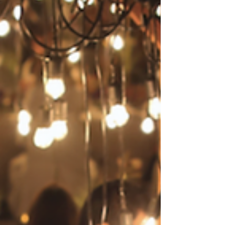
おいての日本酒の表現をもっと自由でクリエ
イティブなものでなくてはならないと考え、
ファンショナブルなスタイルを取り入れたヴ
ィジュアルデザインを推進しています。 ​ 今
回、酔鯨酒造様のブランディングにおける新
たなヴィジュアル表現として、ファッション
業界のモデルを起用し、また日本酒需要の新
世代のペルソナターゲット層を取り込むため
に、高級ランジェリーブランド
「RAVIJ0UR」ともコラボのディレクション