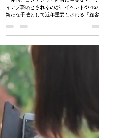
KANBEE INTEL,INC. 山本兼嗣
2022年11月19日
読了時間: 2分
顧客ファン化のブランド
構築
『体感』コンテンツと同時に重要なマーケテ
ィング戦略とされるのが、イベントやPRの
新たな手法として近年重要とされる『顧客フ
ァン化』のエンゲージメントマーケティング
戦略です。レッドブルやパタゴニアは、この
『顧客ファン化』にいち早く取り組み、絶大
な人気ブランドとなりました。人口減少の日
本国内では、価格競争に巻き込まれないため
にも、いち早く『顧客ファン化』のブランド
構築を進めなければなりません。 ​ これまで
のアウトバウンド型マスマーケティングが通