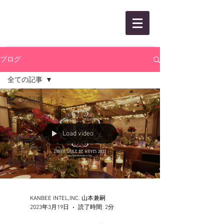
KANBEE INTEL,INC.
ブログ
全ての記事
全ての記事
ブランディン
グ
Load video
体感型顧客の
ファン作り
動画制作
KANBEE INTEL,INC. 山本兼嗣
2023年3月19日
読了時間: 2分