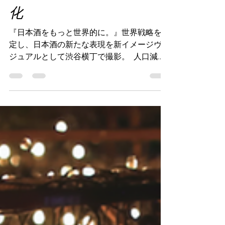
略 かっこいいビジュア
ルでブランド価値の可視
化
『日本酒をもっと世界的に。』世界戦略を想
定し、日本酒の新たな表現を新イメージヴィ
ジュアルとして渋谷横丁で撮影。 ​ 人口減少
と若年層の酒離れに歯止めがかからない国内
の日本酒市場。一方で、日本酒の出荷量が
年々増加傾向にある海外の日本酒市場。ある
調査によれば、世界の主要都市でアンケート
取った結果、自国の料理以外で一番食べたい
国の料理は、日本が一番という結果に。アジ
アパシフィックをはじめ、今後爆発的に人口
増加が見られる海外市場は、日本酒業界にと
っても大変需要を伸ばしていくチャンスの場
であることは、間違いありません。 弊社で
は、それらのマーケティングを鑑み、海外に