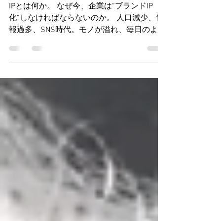
き残る。
IPとは何か。 なぜ今、企業は“ブランドIP
化”しなければならないのか。 人口減少、情
報過多、SNS時代。モノが溢れ、毎日のよう
に新しい商品が生まれる現代において、「良
い商品を作れば売れる」という時代は、静か
に終わりを迎えようとしています。どれだけ
品質が高くても、どれだけ技術力が優れてい
ても、それだけでは人の心は動くことはあり
ません。SNSの出現で、TVや新聞などの一方
通行のマスメディアの価値、マスマーケティ
ングの価値は薄れ、時代は大きく変化してい
ます。 一方で、“推し活” をはじめとするフ
ァンマーケティング市場は急速に拡大してい
ます。人々は単に「商品」を消費するのでは
なく、そのブランドが持つ世界観や価値観、
ストーリーやコミュニティに共感し、「参加