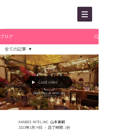
KANBEE INTEL,INC.
ブログ
全ての記事
全ての記事
ブランディン
グ
Load video
体感型顧客の
ファン作り
動画制作
KANBEE INTEL,INC. 山本兼嗣
2023年3月19日
読了時間: 2分