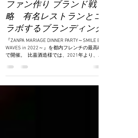
ファン作り ブランド戦
略 有名レストランとコ
ラボするブランディング
『ZANPA MARIAGE DINNER PARTY～SMILE BE
WAVES in 2022～』を都内フレンチの最高峰
で開催。 ​ 比嘉酒造様では、2021年より、
ZANPAの新商品発表とそれに伴うマリアージ
ュディナーパーティーイベント『ZANPA
SMILE BE WAVES』を開催。2021年から始ま
ったこのイベントは、その年のZANPAの新作
発表とZANPAファンや大切なお客様をお招き
してマリアージュディナーパーティーを楽し
んでいただくというイベントです。2021年
は、地元沖縄で開催しましたが、2022年
は、都内においてフレンチの最高峰として知
られるジョエル・ロブションの系列店 『ラ
ターブル ドゥ ジョエル・ロブション（LA