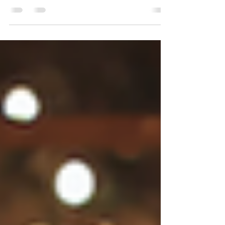
定し、日本酒の新たな表現を新イメージヴィ
ジュアルとして渋谷横丁で撮影。 ​ 人口減少
と若年層の酒離れに歯止めがかからない国内
の日本酒市場。一方で、日本酒の出荷量が
年々増加傾向にある海外の日本酒市場。ある
調査によれば、世界の主要都市でアンケート
取った結果、自国の料理以外で一番食べたい
国の料理は、日本が一番という結果に。アジ
アパシフィックをはじめ、今後爆発的に人口
増加が見られる海外市場は、日本酒業界にと
っても大変需要を伸ばしていくチャンスの場
であることは、間違いありません。 弊社で
は、それらのマーケティングを鑑み、海外に
おいての日本酒の表現をもっと自由でクリエ
イティブなものでなくてはならないと考え、
ファンショナブルなスタイルを取り入れたヴ
ィジュアルデザインを推進しています。 ​ 今
回、酔鯨酒造様のブランディングにおける新
たなヴィジュアル表現として、ファッション