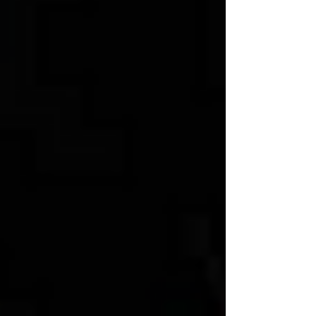
TABLE de Joël Robuchon）』にて、11月12日
（土）に開催しました。このイベントでは、
【2022 SMILE BE WAVES〜OKINAWA
WINDS〜】というタイトルテーマで、都心で
はあるが、料理はもちろん、レストラン内の
装飾や音楽演奏マリアージュなどで、五感で
沖縄を感じてもらえるよ