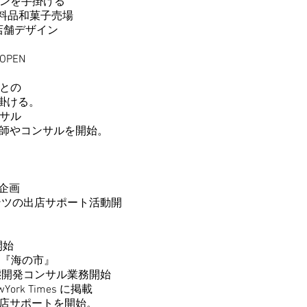
ンを手掛ける
食料品和菓子売場
店舗デザイン
PEN
 との
掛ける。
ンサル
やコンサルを開始。
企画
ンツの出店サポート
活動開
開始
『海の市』
発コンサル業務開始
rk Times に掲載
店サポートを開始。