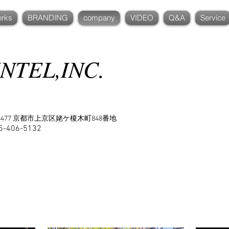
rks
BRANDING
company
VIDEO
Q&A
Service
NTEL,INC.
602-8477 京都市上京区姥ケ榎木町848番地
5-406-5132​