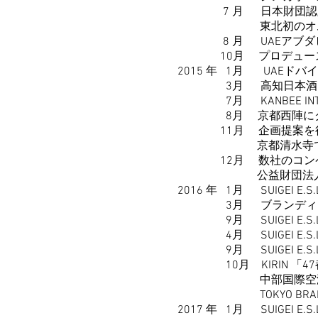
7 月 日本財団認定事
東北初のオムニチャ
8 月 UAEアブダビ 7ツ星
10月 プロデュース店舗
2015 年 1月 UAEドバイ Jap
3月 高知日本酒メーカ
7月 KANBEE INT
8月 京都西陣にクリエイテ
11月 企画提案を行っ
京都清水寺で開
12月 数社のコンペの中か
公益財団法人京都市観
2016 年 1月 SUIGEI E.
3月 ブランディングプロデュ
9月 SUIGEI E.S.L E
4月 SUIGEI E.S.L 
9月 SUIGEI E.S.L E
10月 KIRIN 「4
中部国際空港伊勢丹セ
​ TOKYO BRANCH
2017 年 1月 SUIGEI E.