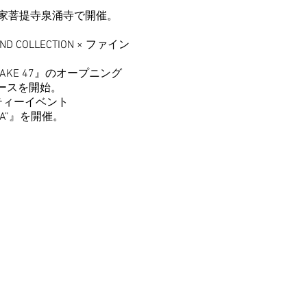
家菩提寺泉涌寺
で開催。
OLLECTION × ファイン
KE 47』のオープニング
ースを開始。
リーパーティーイベント
RICA”』を開催。