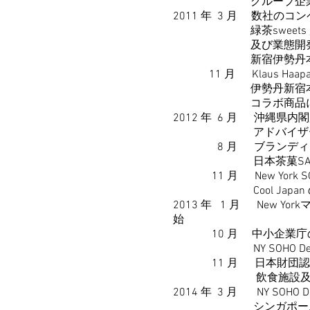
グループ企業 株式会社
2011 年 3 月 数社
緑茶sweets 店舗 
及び業態開発コン
新宿伊勢丹本店地下食料品
11 月 Klaus Haapa
伊勢丹新宿本店においてフィ
コラボ商品に日本茶菓S
2012 年 6 月 沖縄
アドバイザーとして沖
8 月 ブランディン
日本茶菓SANOAH 
11 月 New York
Cool Japan の
2013 年 1 月 New 
始
10 月 中小企業庁の
NY SOHO Deen&
11 月 日本財団認定
飲食施設及び物販店ブ
2014 年 3 月 NY SOH
シンガポール現地会社