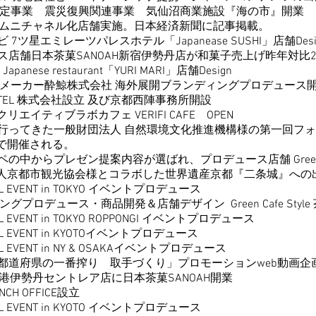
業 震災復興関連事業 気仙沼商業施設『海の市』開業
ネル化店舗実施。日本経済新聞に記事掲載。
エミレーツパレスホテル「Japanease SUSHI」店舗Desi
日本茶菓SANOAH新宿伊勢丹店が和菓子売上げ昨年対比25
anese restaurant「YURI MARI」店舗Design
ー酔鯨株式会社 海外展開ブランディングプロデュース
EL 株式会社設立 及び京都西陣事務所開設
ィブラボカフェ VERIFI CAFE OPEN
てきた一般財団法人 自然環境文化推進機構様の第一回フォ
催される。
らプレゼン提案内容が選ばれ、プロデュース店舗 GreenCafe
光協会様とコラボした世界遺産京都『二条城』への出
S.L EVENT in TOKYO イベントプロデュース
ース・商品開発＆店舗デザイン Green Cafe Style 
VENT in TOKYO ROPPONGI イベントプロデュース
EVENT in KYOTOイベントプロデュース
VENT in NY & OSAKAイベントプロデュース
7都道府県の一番搾り 取手づくり」プロモーションweb動画企
ントレア店に日本茶菓SANOAH開業
 OFFICE設立
S.L EVENT in KYOTO イベントプロデュース