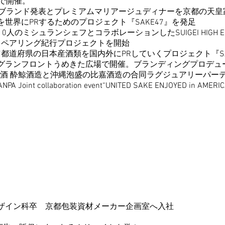
開催。
新ブランド発表
とプレミアムマリアージュディナーを京都の天皇
するためのプロジェクト『SAKE47』を発足
人のミシュランシェフとコラボレーションしたSUIGEI HIGH END C
ング紀行プロジェクトを開始
47都道府県の日本産酒類を国内外にPRしていくプロジェクト『SA
ロントうめきた広場で開催。ブランディング
プロデュ
知の日本酒 酔鯨酒造と沖縄泡盛の比嘉酒造の合同ラグジュア
collaboration event“UNITED SAKE ENJOYED in AME
ザイン科卒 京都包装資材メーカー企画室へ入社