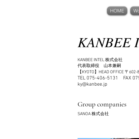
KANBEE INTEL,INC.
HOME
Wo
KANBEE I
KANBEE INTEL 株式会社
代表取締役 山本兼嗣
【KYOTO】HEAD OFFICE 〒
TEL
075-406-5131​ FAX 07
ky@kanbee.jp
Group companies
SANOA 株式会社