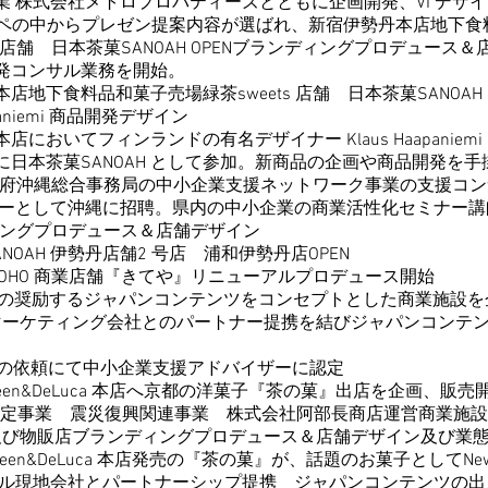
メトロプロパティーズとともに企画開発、VI デザイ
のコンペの中からプレゼン提案内容が選ばれ、新宿伊勢丹本店地下
日本茶菓SANOAH OPENブランディングプロデュース＆
サル業務を開始。
和菓子売場緑茶sweets 店舗 日本茶菓SANOAH O
niemi 商品開発デザイン
ンランドの有名デザイナー Klaus Haapaniemi
ANOAH として参加。新商品の企画や商品開発を手
県内閣府沖縄総合事務局の中小企業支援ネットワーク事業の支援コ
縄に招聘。県内の中小企業の商業活性化セミナー講師
グプロデュース＆店舗デザイン
伊勢丹店舗2 号店 浦和伊勢丹店OPEN
 SOHO 商業店舗『きてや』リニューアルプロデュース開始
奨励するジャパンコンテンツをコンセプトとした商業施設を
Yorkマーケティング会社とのパートナー提携を結び
ジャパンコンテ
依頼にて中小企業支援アドバイザーに認定
DeLuca 本店へ京都の洋菓子『茶の菓』出店を企画、販売
事業 震災復興関連事業 株式会社阿部長商店運営商業施設
ランディングプロデュース＆店舗デザイン及び業態開
O Deen&DeLuca 本店発売の『茶の菓』が、話題のお菓子としてNewYo
とパートナーシップ提携 ジャパンコンテンツの出