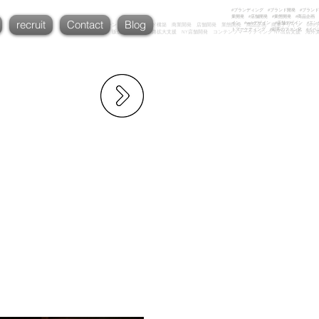
#ブランディング #ブランド開発 #ブランド
業開発 #店舗開発 #業態開発 #商品企画 
recruit
Contact
Blog
イン #webデザイン #店舗デザイン #エ
ブランディング ブランド開発 ブランド構築 商業開発 店舗開発 業態開発 商品企画 商業デザイン web
トマーケティング #顧客のファン化 #イベ
イン 店舗デザイン 販促企画 海外販路拡大支援 NY店舗開発 コンテンツマーケティング NY出店支援 海外