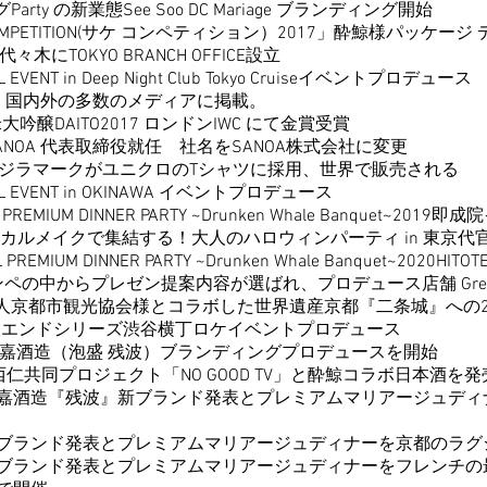
業態See Soo DC Mariage ブランディング開始
TITION(サケ コンペティション）2017」酔鯨様パッケージ
KYO BRANCH OFFICE設立
VENT in
Deep Night Club Tokyo Cruise
イベントプロデュース
、国内外の多数のメディアに掲載。
純米大吟醸DAITO2017 ロンドンIWC にて金賞受賞
SANOA 代表取締役就任 社名をSANOA株式会社に変更
ラマークがユニクロのTシャツに採用、世界で販売される
EVENT in OKINAWA イベントプロデュース
MIUM DINNER PARTY ~Drunken Whale Banquet~20
カルメイクで集結する！大人のハロウィンパーティ in 東京代
REMIUM DINNER PARTY ~Drunken Whale Banquet~2020HITOT
らプレゼン提案内容が選ばれ、プロデュース店舗 GreenCaf
光協会様とコラボした世界遺産京都『二条城』への2度
ンドシリーズ渋谷横丁ロケイベント
プロデュース
社比嘉酒造（泡盛 残波）ブランディング
プロデュースを開始
西仁共同プロジェクト「NO GOOD TV」と酔鯨コラボ日本酒を発
造『残波』新ブランド発表とプレミアムマリアージュディナ
新ブランド発表
とプレミアムマリアージュディナーを京都のラグ
ランド発表とプレミアムマリアージュディナーをフレンチの最高峰 LA