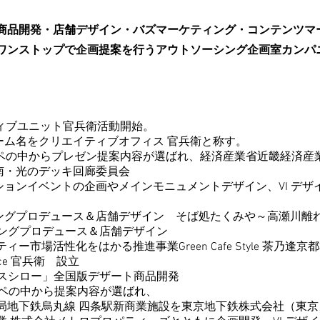
商品開発・店舗デザイン・バズマーケティング・コンテンツマ
ワンストップで企画提案を行うアウトソーシング企画室カンパ
イティブユニット官兵衛活動開始。
リエイティブオフィス 官兵衛と称す。
のコンペの中からプレゼン提案内容が選ばれ、経済産業省近畿経済産
のデッキ回廊委員会
トの企画やメインモニュメントデザイン、VI デザイ
ュース＆店舗デザイン そば処たくみや～高瀬川離れ～
ンディングプロデュース＆店舗デザイン
をはかる推進事業Green Cafe Style 茶乃逢京
ice 官兵衛 設立
ロー」全国版デザート商品開発
の中から提案内容が選ばれ、
丸線 四条駅新商業施設を東京地下鉄株式会社（東京