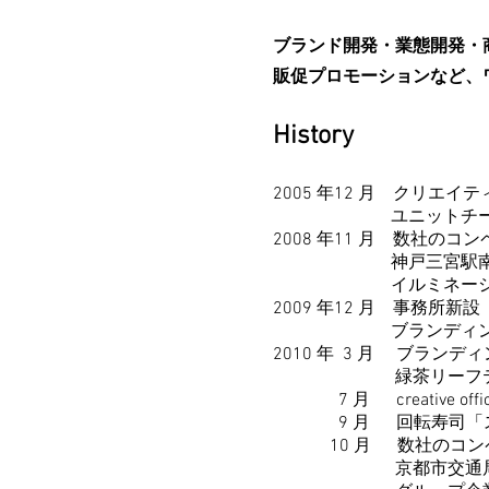
ブランド開発・業態開発・
販促プロモーションなど、
History
2005 年12 月 クリエ
ユニットチーム名をク
2008 年11 月 数社
神戸三宮駅南・光
イルミネーションイベン
2009 年12 月 事務所新設
ブランディングプロデ
2010 年 3 月 ブラ
緑茶リーフティー市場活性化
7 月 creative off
9 月 回転寿司「スシ
10 月 数社のコンペ
京都市交通局地下鉄烏