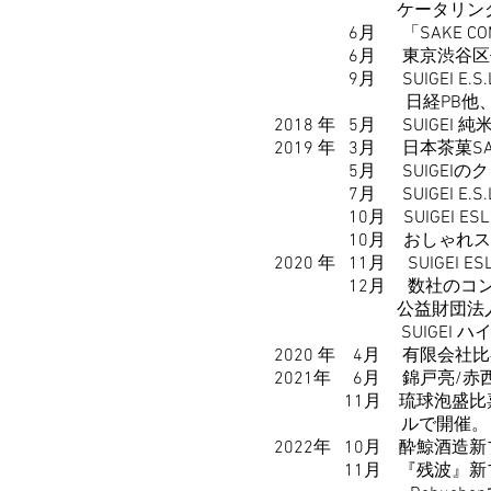
ケータリングParty の新
6月 「SAKE COMPE
6月 東京渋谷区代々木にTO
9月 SUIGEI E.S.L E
日経PB他
2018 年 5月 SUIGEI 
2019 年 3月 日本茶菓
5月 SUIGEIのクジ
7月 SUIGEI E.S.L 
10月 SUIGEI ESL PRE
10月
おしゃれス
2020 年 11月 SUIGEI ESL P
12月 数社のコンペの中か
公益財団法人京都市観
SUIGEI ハイエ
2020 年 4月 有限会
2021年 6月 錦戸亮/赤
11月 琉球泡盛比嘉酒
ルで開催。
2022年 10月 酔鯨酒造
11月
『残波』新ブ