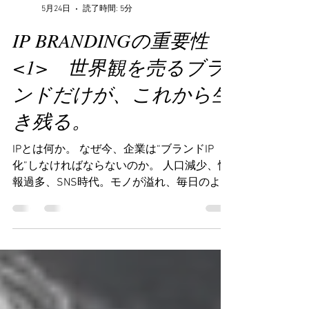
KANBEE INTEL,INC. 山本兼嗣
5月24日
読了時間: 5分
IP BRANDINGの重要性
<1> 世界観を売るブラ
ンドだけが、これから生
き残る。
IPとは何か。 なぜ今、企業は“ブランドIP
化”しなければならないのか。 人口減少、情
報過多、SNS時代。モノが溢れ、毎日のよう
に新しい商品が生まれる現代において、「良
い商品を作れば売れる」という時代は、静か
に終わりを迎えようとしています。どれだけ
品質が高くても、どれだけ技術力が優れてい
ても、それだけでは人の心は動くことはあり