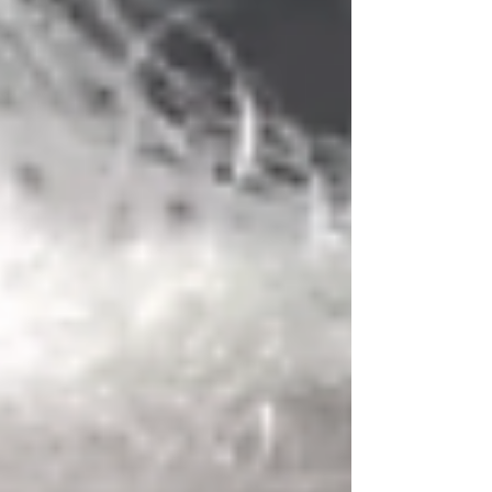
ません。SNSの出現で、TVや新聞などの一方
通行のマスメディアの価値、マスマーケティ
ングの価値は薄れ、時代は大きく変化してい
ます。 一方で、“推し活” をはじめとするフ
ァンマーケティング市場は急速に拡大してい
ます。人々は単に「商品」を消費するのでは
なく、そのブランドが持つ世界観や価値観、
ストーリーやコミュニティに共感し、「参加
したい」「応援したい」と感じるものにお金
と時間を使う時代へと変化しました。10年
前と比較しても、ファンコミュニティを中心
とした市場規模は大きく成長し、企業にとっ
ても “どれだけファンを生み出せるか” がブ
ランド価値そのものになりつつあります。
つまり、これからの時代に必要なのは、「商
品をどう売るか」では