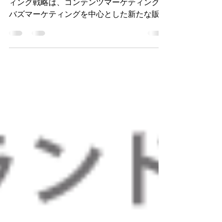
近年のリテール市場における北米のマーケテ
ィング戦略は、コンテンツマーケティングや
バズマーケティングを中心とした新たな販売
戦略が盛んになってきています。 インター
ネット進化に伴い、YOUTUBEや他の動画配
信コンテンツがメディアとして一般的に普及
する中、マスマーケティングを中心とした
TVCMなどの宣伝効果が薄れ、これまでの15
秒CMの『商品そのものを伝える』という宣
伝方法から、商品やアイデンティティ、話題
性などYOUTUBEなどで動画を作成した『企
業コンテンツの面白さを伝える』コンテンツ
マーケティング時代へとシフトしてきていま
す。 弊社では、こうしたコンテンツマーケ
ティングに連動するイベントを企画し、
FacebookやSNSなどを通じてシェア拡大をは
かるイベントプロデュースを世界主要都市の
パートナーとアライアンスを組み、世界発信