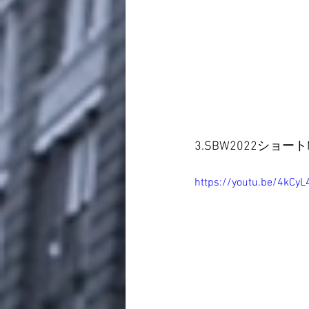
3.SBW2022ショートM
https://youtu.be/4kCyL