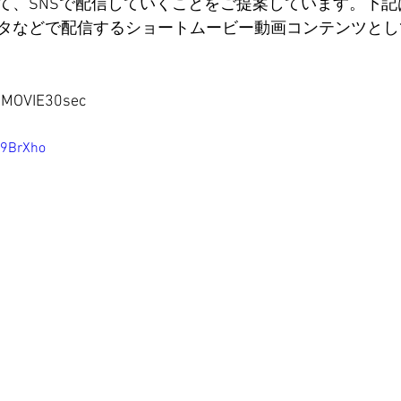
て、SNSで配信していくことをご提案しています。下記
タなどで配信するショートムービー動画コンテンツとし
OVIE30sec
C9BrXho