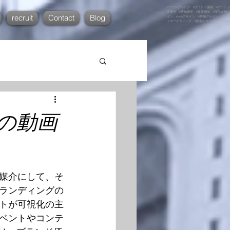
#ブランディング #ブランド開発 #ブランド
業開発 #店舗開発 #業態開発 #商品企画 
recruit
Contact
Blog
イン #webデザイン #店舗デザイン #エ
トマーケティング #顧客のファン化 #イベ
用の動画
媒介にして、そ
ランディングの
トが可視化の主
ベントやコンテ