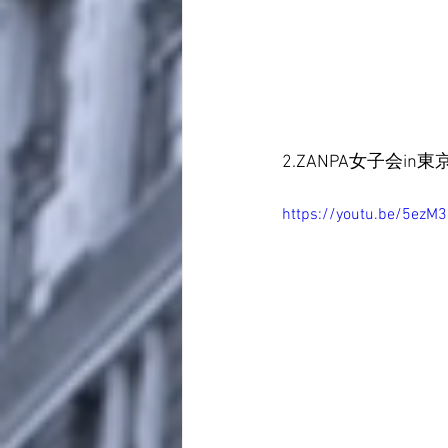
2.ZANPA女子会in東
https://youtu.be/5ezM3