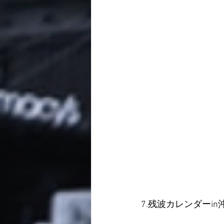
7.残波カレンダーin沖