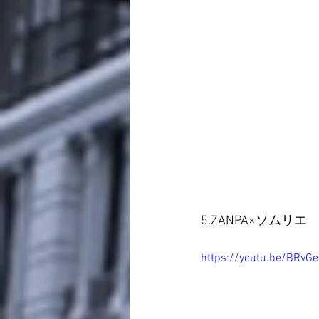
5.ZANPA×ソムリ
https://youtu.be/BRvG