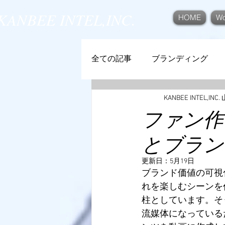
KANBEE INTEL,INC.
HOME
Wo
全ての記事
ブランディング
KANBEE INTEL,IN
ファン作
とブラン
更新日：
5月19日
ブランド価値の可視
れを楽しむシーンを
柱としています。そ
流媒体になっている