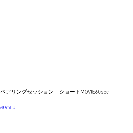
エ　ペアリングセッション　ショートMOVIE60sec
evlOmLU