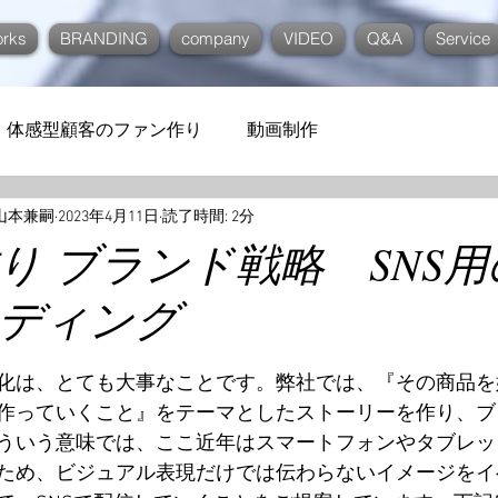
rks
BRANDING
company
VIDEO
Q&A
Service
体感型顧客のファン作り
動画制作
C. 山本兼嗣
2023年4月11日
読了時間: 2分
り ブランド戦略 SNS
ディング
化は、とても大事なことです。弊社では、『その商品を
作っていくこと』をテーマとしたストーリーを作り、ブ
ういう意味では、ここ近年はスマートフォンやタブレッ
ため、ビジュアル表現だけでは伝わらないイメージをイ