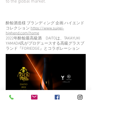
to the global market.
酔鯨酒造様 ブランディング 企画 ハイエンド
コレクション
https://www.suigei-
highend.com/home
2022年酔鯨最高級酒 DAITOは、TAKAYUKI
YAMADA氏がプロデュースする高級グラスブ
ランド『FORIEDGE』とコラボレーション