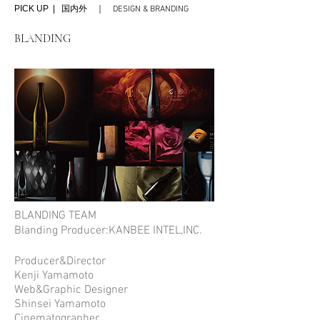
PICK UP | 国内外 ｜
DESIGN & BRANDING
BLANDING
BLANDING TEAM
Blanding Producer:KANBEE INTEL,INC.
Producer&Director
Kenji Yamamoto
Web&Graphic Designer
Shinsei Yamamoto
Cinematographer