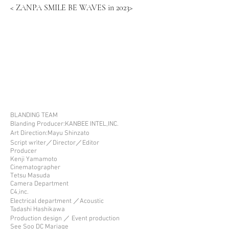
<
ZANPA
SMILE BE WAVES in 2023
>
BLANDING TEAM
Blanding Producer:KANBEE INTEL,INC.
Art Direction:Mayu Shinzato
Script wrìter／Director／Editor
Producer
Kenji Yamamoto
Cinematographer
Tetsu Masuda
Camera Department
C4,inc.
Electrical department ／Acoustic
Tadashi Hashikawa
Production design ／ Event production
See Soo DC Mariage