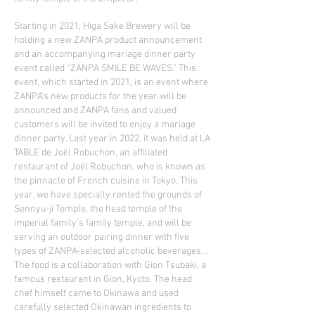
Starting in 2021, Higa Sake Brewery will be
holding a new ZANPA product announcement
and an accompanying mariage dinner party
event called “ZANPA SMILE BE WAVES.” This
event, which started in 2021, is an event where
ZANPA's new products for the year will be
announced and ZANPA fans and valued
customers will be invited to enjoy a mariage
dinner party. Last year in 2022, it was held at LA
TABLE de Joël Robuchon, an affiliated
restaurant of Joël Robuchon, who is known as
the pinnacle of French cuisine in Tokyo. This
year, we have specially rented the grounds of
Sennyu-ji Temple, the head temple of the
imperial family's family temple, and will be
serving an outdoor pairing dinner with five
types of ZANPA-selected alcoholic beverages. .
The food is a collaboration with Gion Tsubaki, a
famous restaurant in Gion, Kyoto. The head
chef himself came to Okinawa and used
carefully selected Okinawan ingredients to