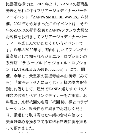
比嘉酒造様では、2021年より、ZANPAの新商品
発表とそれに伴うマリアージュディナーパーテ
ィーイベント『ZANPA SMILE BE WAVES』を開
催。2021年から始まったこのイベントは、その
年のZANPAの新作発表とZANPAファンや大切な
お客様をお招きしてマリアージュディナーパー
ティーを楽しんでいただくというイベントで
す。昨年の2022年は、都内においてフレンチの
最高峰として知られるジョエル・ロブションの
系列店 『ラ ターブル ドゥ ジョエル・ロブショ
ン（LA TABLE de Joël Robuchon）』にて、開
催。
今年は、天皇家の菩提寺総本山 御寺（みて
ら）『泉涌寺（せんにゅうじ）』様の境内を特
別にお借りして、屋外でZANPA 選りすぐりの5
種類のお酒とペアリングディナーをご用意。お
料理は、京都祇園の名店『祇園 椿』様とコラボ
レーション。板長自ら沖縄までお越しくださ
り、厳選して取り寄せた沖縄の食材を使って、
美食好奇心を掻き立てる京懐石料理に腕を振る
って頂きました。