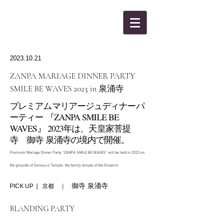
KANBEE INTEL,INC.
2023.10.21
ZANPA MARIAGE DINNER PARTY
SMILE BE WAVES 2023 in 泉涌寺
プレミアムマリアージュディナーパ
ーティー 『ZANPA SMILE BE
WAVES』 2023年は、天皇家菩提
寺 御寺 泉涌寺の境内で開催。
Premium Mariage Dinner Party “ZANPA SMILE BE WAVES” will be held in 2023 on
the grounds of Sennyu-ji Temple, the family temple of the Emperor.
御寺 泉涌寺
PICK UP | 京都 ｜
BLANDING PARTY