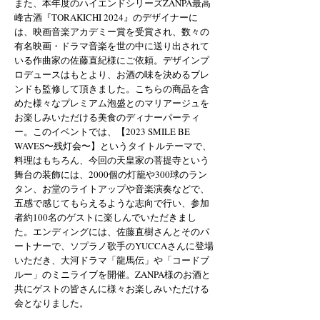
また、本年度のハイエンドシリーズZANPA最高
峰古酒『TORAKICHI 2024』のデザイナーに
は、映画音楽アカデミー賞を受賞され、数々の
有名映画・ドラマ音楽を世の中に送り出されて
いる作曲家の佐藤直紀様にご依頼。デザインプ
ロデュースはもとより、お酒の味を決めるブレ
ンドも監修して頂きました。こちらの商品を含
めた様々なプレミアム泡盛とのマリアージュを
お楽しみいただける美食のディナーパーティ
ー。
このイベントでは、【2023 SMILE BE
WAVES〜残灯会〜】というタイトルテーマで、
料理はもちろん、今回の天皇家の菩提寺という
舞台の装飾には、2000個の灯籠や300球のラン
タン、お堂のライトアップや音楽演奏などで、
五感で感じてもらえるような志向で行い、参加
者約100名のゲストに楽しんでいただきまし
た。エンディングには、佐藤直樹さんとそのパ
ートナーで、ソプラノ歌手のYUCCAさんに登場
いただき、大河ドラマ「龍馬伝」や「コードブ
ルー」のミニライブを開催。ZANPA様のお酒と
共にゲストの皆さんに様々お楽しみいただける
会となりました。