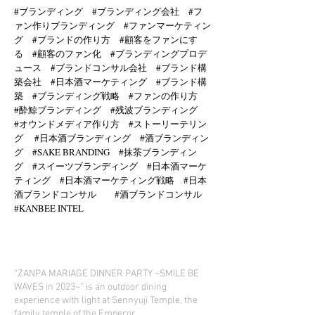
#ブランディング #ブランディング会社 #フ
ァン作りブランディング #ファンマーケティン
グ #ブランドの作り方 #顧客をファンにす
る #顧客のファン化 #ブランディングプロデ
ュース #ブランドコンサル会社 #ブランド構
築会社 #日本酒マーケティング #ブランド構
築 #ブランディング戦略 #ファンの作り方
#酔鯨ブランディング #残波ブランディング
#オウンドメディア作り方 #ストーリーテリン
グ #日本酒ブランディング #酒ブランディン
グ #SAKE BRANDING #抹茶ブランディン
グ #スイーツブランディング #日本酒マーケ
ティング #日本酒マーケティング戦略 #日本
酒ブランドコンサル #酒ブランドコンサル
#KANBEE INTEL
“ZANPA MARIAGE DINNER PARTY ~SMILE BE
WAVES in 2023~” is an outdoor dining
experience with light at Sennyuji Temple, the
family temple of the Emperor.