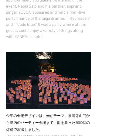
approximately 100 guests. At the end of the
event, Naoki Sato and his partner, soprano
singer YUCCA, appeared and held a mini-live
performance of the taiga dramas ``Ryomaden''
and ``Code Blue.'' It was a party where all the
guests could enjoy a variety of things along
with ZANPA's alcohol.
今年の会場デザインは、光がテーマ。泉涌寺山門か
ら境内のパーティー会場まで、龍を象った2000個の
灯籠で演出しました。