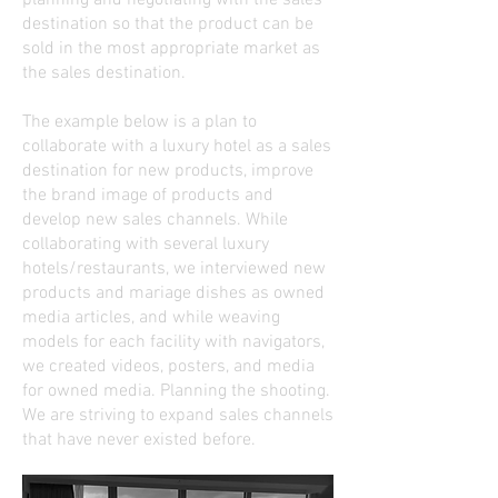
planning and negotiating with the sales
destination so that the product can be
sold in the most appropriate market as
the sales destination.
The example below is a plan to
collaborate with a luxury hotel as a sales
destination for new products, improve
the brand image of products and
develop new sales channels. While
collaborating with several luxury
hotels/restaurants, we interviewed new
products and mariage dishes as owned
media articles, and while weaving
models for each facility with navigators,
we created videos, posters, and media
for owned media. Planning the shooting.
We are striving to expand sales channels
that have never existed before.