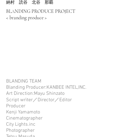
納村 読谷 北谷 那覇
BLANDING PRODUCE PROJECT
< branding produce >
BLANDING TEAM
Blanding Producer:KANBEE INTEL,INC.
Art Direction:Mayu
Shinzato
Script wrìter／Director／Editor
Producer
Kenji Yamamoto
Cinematographer
City Lights.inc
Photographer
Tetsu Masuda