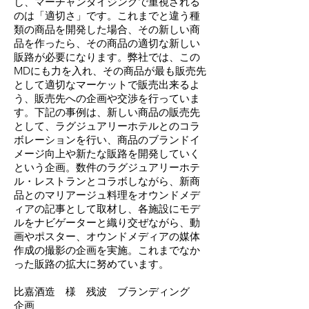
し、マーチャンダイジングで重視される
のは「適切さ」です。これまでと違う種
類の商品を開発した場合、その新しい商
品を作ったら、その商品の適切な新しい
販路が必要になります。弊社では、この
MDにも力を入れ、その商品が最も販売先
として適切なマーケットで販売出来るよ
う、販売先への企画や交渉を行っていま
す。下記の事例は、新しい商品の販売先
として、ラグジュアリーホテルとのコラ
ボレーションを行い、商品のブランドイ
メージ向上や新たな販路を開発していく
という企画。数件のラグジュアリーホテ
ル・レストランとコラボしながら、新商
品とのマリアージュ料理をオウンドメデ
ィアの記事として取材し、各施設にモデ
ルをナビゲーターと織り交ぜながら、動
画やポスター、オウンドメディアの媒体
作成の撮影の企画を実施。これまでなか
った販路の拡大に努めています。
比嘉酒造 様 残波 ブランディング
企画