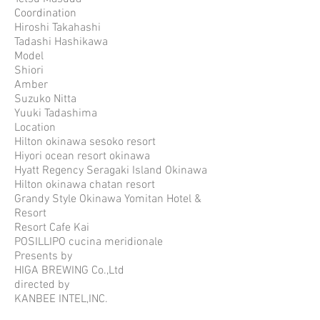
Coordination
Hiroshi Takahashi
Tadashi Hashikawa
Model
Shiori
Amber
Suzuko Nitta
Yuuki Tadashima
Location
Hilton okinawa sesoko resort
Hiyori ocean resort okinawa
Hyatt Regency Seragaki Island Okinawa
Hilton okinawa chatan resort
Grandy Style Okinawa Yomitan Hotel &
Resort
Resort Cafe Kai
POSILLIPO cucina meridionale
Presents by
HIGA BREWING Co.,Ltd
directed by
KANBEE INTEL,INC.