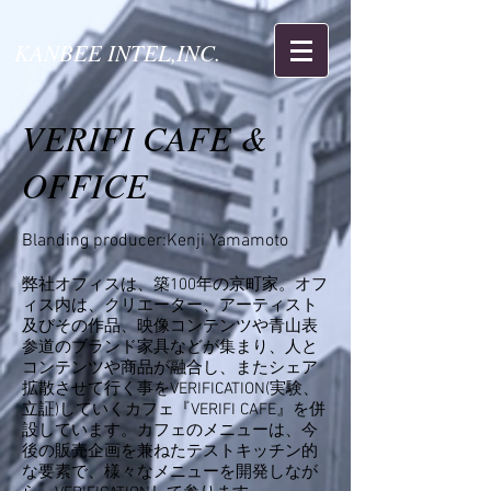
KANBEE INTEL,INC.
VERIFI CAFE &
OFFICE
Blanding producer:Kenji Yamamoto
弊社オフィスは、築100年の京町家。オフ
ィス内は、クリエーター、アーティスト
及びその作品、映像コンテンツや青山表
参道のブランド家具などが集まり、人と
コンテンツや商品が融合し、またシェア
拡散させて行く事をVERIFICATION(実験、
立証)していくカフェ『VERIFI CAFE』を併
設しています。カフェのメニューは、今
後の販売企画を兼ねたテストキッチン的
な要素で、様々なメニューを開発しなが