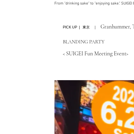
From "drinking sake" to "enjoying sake." SUIGE
Granhummer, 
PICK UP | 東京 ｜
BLANDING PARTY
SUIGEI Fun Meeting Event
<
>