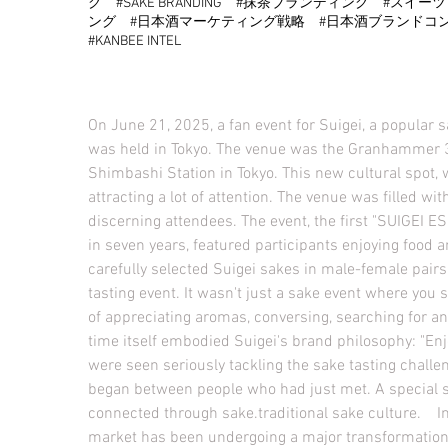
グ #SAKE BRANDING #抹茶ブランディング #ス
ング #日本酒マーケティング戦略 #日本酒ブランドコ
#KANBEE INTEL
On June 21, 2025, a fan event for Suigei, a popular 
was held in Tokyo. The venue was the Granhammer 3F,
Shimbashi Station in Tokyo. This new cultural spot, 
attracting a lot of attention. The venue was filled w
discerning attendees. The event, the first "SUIGEI ES
in seven years, featured participants enjoying food a
carefully selected Suigei sakes in male-female pairs
tasting event. It wasn't just a sake event where you
of appreciating aromas, conversing, searching for an
time itself embodied Suigei's brand philosophy: "Enj
were seen seriously tackling the sake tasting challe
began between people who had just met. A special 
connected through sake.traditional sake culture. I
market has been undergoing a major transformation