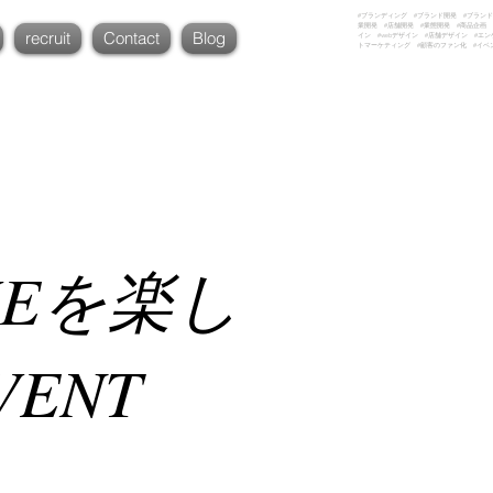
#ブランディング #ブランド開発 #ブランド
業開発 #店舗開発 #業態開発 #商品企画 
recruit
Contact
Blog
イン #webデザイン #店舗デザイン #エ
トマーケティング #顧客のファン化 #イベ
KEを楽し
VENT