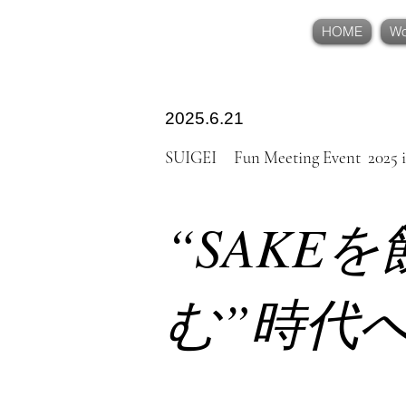
KANBEE INTEL,INC.
HOME
Wo
2025.6.21
SUIGEI Fun Meeting Event 2025 
“SAKE
む”時代へ。