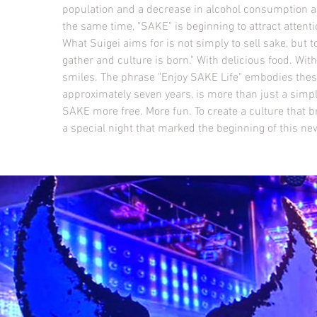
population and a decrease in alcohol consumption 
the same time, "SAKE" is beginning to attract attent
What Suigei aims for is not simply to sell sake, but 
gather and culture is born." With delicious food. Wit
smiles. The phrase "Enjoy SAKE Life" embodies these 
approximately seven years, is more than just a simpl
SAKE more free. More fun. To create a culture that b
a special night that marked the beginning of this ne