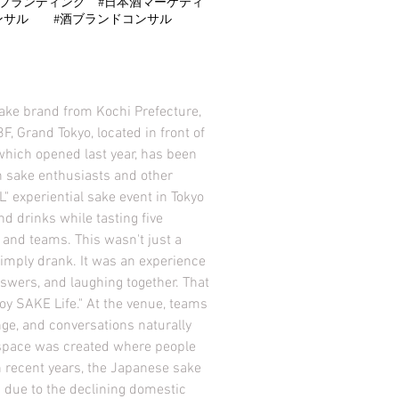
イーツブランディング #日本酒マーケティ
ンサル #酒ブランドコンサル
sake brand from Kochi Prefecture,
 Grand Tokyo, located in front of
which opened last year, has been
ith sake enthusiasts and other
L" experiential sake event in Tokyo
nd drinks while tasting five
 and teams. This wasn't just a
 simply drank. It was an experience
swers, and laughing together. That
oy SAKE Life." At the venue, teams
nge, and conversations naturally
space was created where people
n recent years, the Japanese sake
 due to the declining domestic