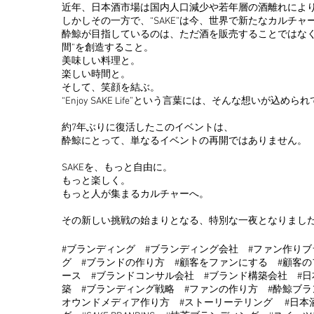
近年、日本酒市場は国内人口減少や若年層の酒離れによ
しかしその一方で、“SAKE”は今、世界で新たなカルチ
酔鯨が目指しているのは、ただ酒を販売することではなく
間”を創造すること。
美味しい料理と。
楽しい時間と。
そして、笑顔を結ぶ。
“Enjoy SAKE Life”という言葉には、そんな想いが込め
約7年ぶりに復活したこのイベントは、
酔鯨にとって、単なるイベントの再開ではありません。
SAKEを、もっと自由に。
もっと楽しく。
もっと人が集まるカルチャーへ。
その新しい挑戦の始まりとなる、特別な一夜となりまし
#ブランディング #ブランディング会社 #ファン作り
グ #ブランドの作り方 #顧客をファンにする #顧客
ース #ブランドコンサル会社 #ブランド構築会社 #
築 #ブランディング戦略 #ファンの作り方 #酔鯨ブラ
オウンドメディア作り方 #ストーリーテリング #日本