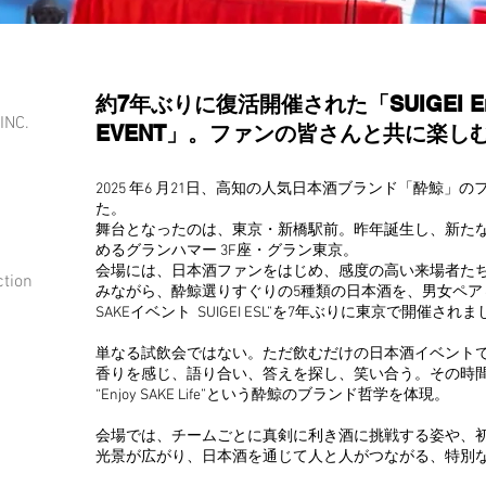
約7年ぶりに復活開催された「SUIGEI Enjo
INC.
EVENT」。ファンの皆さんと共に楽し
2025 年6 月21日、高知の人気日本酒ブランド「酔鯨
た。
舞台となったのは、東京・新橋駅前。昨年誕生し、新た
めるグランハマー 3F座・グラン東京。
会場には、日本酒ファンをはじめ、感度の高い来場者た
ction
みながら、酔鯨選りすぐりの5種類の日本酒を、男女ペア
SAKEイベント SUIGEI ESL”を7年ぶりに東京で開催され
単なる試飲会ではない。ただ飲むだけの日本酒イベント
香りを感じ、語り合い、答えを探し、笑い合う。その時
“Enjoy SAKE Life”という酔鯨のブランド哲学を体現。
会場では、チームごとに真剣に利き酒に挑戦する姿や、
光景が広がり、日本酒を通じて人と人がつながる、特別