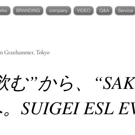
rks
BRANDING
company
VIDEO
Q&A
Service
in Granhammer, Tokyo
を飲む”から、“SA
SUIGEI ESL E