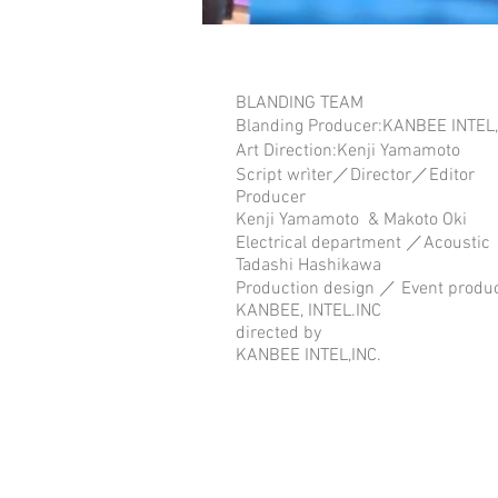
BLANDING TEAM
Blanding Producer:KANBEE INTEL,
Art Direction:Kenji Yamamoto
Script wrìter／Director／Editor
Producer
Kenji Yamamoto
& Makoto Oki
Electrical department ／Acoustic
Tadashi Hashikawa
Production design ／ Event produ
KANBEE, INTEL.INC
directed by
KANBEE INTEL,INC.