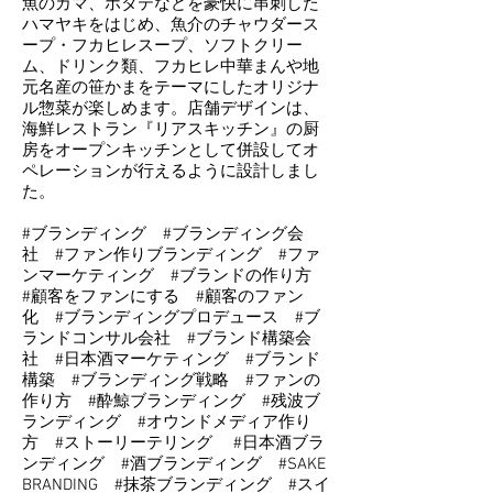
魚のカマ、ホタテなどを豪快に串刺した
ハマヤキをはじめ、魚介のチャウダース
ープ・フカヒレスープ、ソフトクリー
ム、ドリンク類、フカヒレ中華まんや地
元名産の笹かまをテーマにしたオリジナ
ル惣菜が楽しめます。店舗デザインは、
海鮮レストラン『リアスキッチン』の厨
房をオープンキッチンとして併設してオ
ペレーションが行えるように設計しまし
た。
#ブランディング #ブランディング会
社 #ファン作りブランディング #ファ
ンマーケティング #ブランドの作り方
#顧客をファンにする #顧客のファン
化 #ブランディングプロデュース #ブ
ランドコンサル会社 #ブランド構築会
社 #日本酒マーケティング #ブランド
構築 #ブランディング戦略 #ファンの
作り方 #酔鯨ブランディング #残波ブ
ランディング #オウンドメディア作り
方 #ストーリーテリング #日本酒ブラ
ンディング #酒ブランディング #SAKE
BRANDING #抹茶ブランディング #スイ