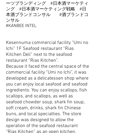
ーツブランディング #日本酒マーケティ
ング #日本酒マーケティング戦略 #日
本酒ブランドコンサル #酒ブランドコ
ンサル
#KANBEE INTEL
Kesennuma commercial facility “Umi no
Ichi” 1F Seafood restaurant “Rias
Kitchen Deli” next to the seafood
restaurant “Rias Kitchen”.
Because it faced the central space of the
commercial facility “Umi no Ichi”, it was
developed as a delicatessen shop where
you can enjoy local seafood and seafood
ingredients. You can enjoy scallops, fish
scallops, and scallops, as well as
seafood chowder soup, shark fin soup,
soft cream, drinks, shark fin Chinese
buns, and local specialties. The store
design was designed to allow the
operation of the seafood restaurant
“Rias Kitchen” as an open kitchen.