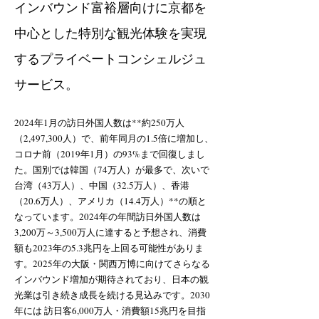
インバウンド富裕層向けに京都を
中心とした特別な観光体験を実現
するプライベートコンシェルジュ
サービス。
2024年1月の訪日外国人数は**約250万人
（2,497,300人）で、前年同月の1.5倍に増加し、
コロナ前（2019年1月）の93%まで回復しまし
た。国別では韓国（74万人）が最多で、次いで
台湾（43万人）、中国（32.5万人）、香港
（20.6万人）、アメリカ（14.4万人）**の順と
なっています。2024年の年間訪日外国人数は
3,200万～3,500万人に達すると予想され、消費
額も2023年の5.3兆円を上回る可能性がありま
す。2025年の大阪・関西万博に向けてさらなる
インバウンド増加が期待されており、日本の観
光業は引き続き成長を続ける見込みです。2030
年には 訪日客6,000万人・消費額15兆円を目指