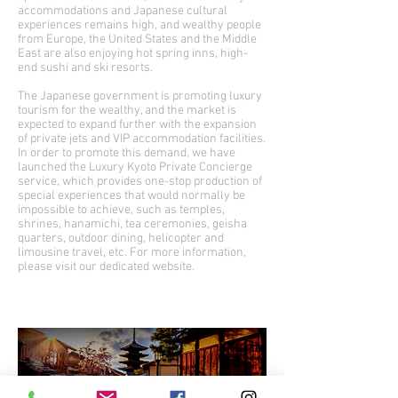
accommodations and Japanese cultural
experiences remains high, and wealthy people
from Europe, the United States and the Middle
East are also enjoying hot spring inns, high-
end sushi and ski resorts.
The Japanese government is promoting luxury
tourism for the wealthy, and the market is
expected to expand further with the expansion
of private jets and VIP accommodation facilities.
In order to promote this demand, we have
launched the Luxury Kyoto Private Concierge
service, which provides one-stop production of
special experiences that would normally be
impossible to achieve, such as temples,
shrines, hanamichi, tea ceremonies, geisha
quarters, outdoor dining, helicopter and
limousine travel, etc. For more information,
please visit our dedicated website.