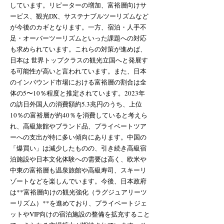
しています。リピーターの増加、富裕層向けサ
ービス、観光DX、サステナブルツーリズムなど
が今後のカギとなります。一方、宿泊・人手不
足・オーバーツーリズムといった課題への対応
も求められています。これらの対策が進めば、
日本は 世界トップクラスの観光立国へと発展す
る可能性が高いと言われています。また、日本
のインバウンド市場における富裕層の割合は全
体の5〜10％程度と推定されています。2023年
の訪日外国人の消費額約5.3兆円のうち、上位
10％の富裕層が約40％を消費していると考えら
れ、高級旅館やブランド品、プライベートツア
ーへの支出が特に多い傾向にあります。中国の
「爆買い」は減少したものの、引き続き高級宿
泊施設や日本文化体験への需要は高く、欧米や
中東の富裕層も温泉旅館や高級寿司、スキーリ
ゾートなどを楽しんでいます。今後、日本政府
は**富裕層向けの観光強化（ラグジュアリーツ
ーリズム）**を進めており、プライベートジェ
ットやVIP向けの宿泊施設の整備を拡充すること