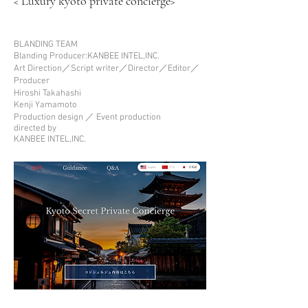
Luxury kyoto private concierge
<
>
BLANDING TEAM
Blanding Producer:KANBEE INTEL,INC.
Art Direction
／Script wrìter／Director／Editor／
Producer
Hiroshi Takahashi
Kenji Yamamoto
Production design ／ Event production
directed by
KANBEE INTEL,INC.