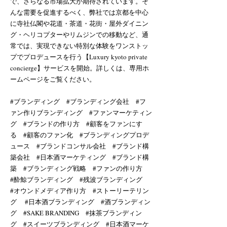
で、さらなる市場拡大が期待されています。そ
んな需要を促進するべく、弊社では京都を中心
に寺社仏閣や花道・茶道・花街・屋外ダイニン
グ・ヘリコプターやリムジンでの移動など、通
常では、実現できない特別な体験をワンストッ
プでプロデュースを行う【Luxury kyoto private
concierge】サービスを開始。詳しくは、専用ホ
ームページをご覧ください。
#ブランディング #ブランディング会社 #フ
ァン作りブランディング #ファンマーケティン
グ #ブランドの作り方 #顧客をファンにす
る #顧客のファン化 #ブランディングプロデ
ュース #ブランドコンサル会社 #ブランド構
築会社 #日本酒マーケティング #ブランド構
築 #ブランディング戦略 #ファンの作り方
#酔鯨ブランディング #残波ブランディング
#オウンドメディア作り方 #ストーリーテリン
グ #日本酒ブランディング #酒ブランディン
グ #SAKE BRANDING #抹茶ブランディン
グ #スイーツブランディング #日本酒マーケ