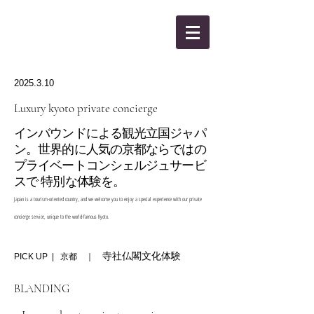
KANBEE INTEL,INC.
2025.3.10
Luxury kyoto private concierge
インバウンドによる観光立国ジャパ
ン。世界的に人気の京都ならではの
プライベートコンシェルジュサービ
スで 特別な体験を。
Japan is a tourism-oriented country, and we welcome you to enjoy a special experience with our private
concierge service, unique to the world-famous Kyoto.
寺社仏閣文化体験
PICK UP | 京都 ｜
BLANDING