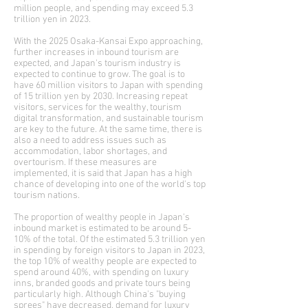
million people, and spending may exceed 5.3
trillion yen in 2023.
With the 2025 Osaka-Kansai Expo approaching,
further increases in inbound tourism are
expected, and Japan's tourism industry is
expected to continue to grow. The goal is to
have 60 million visitors to Japan with spending
of 15 trillion yen by 2030. Increasing repeat
visitors, services for the wealthy, tourism
digital transformation, and sustainable tourism
are key to the future. At the same time, there is
also a need to address issues such as
accommodation, labor shortages, and
overtourism. If these measures are
implemented, it is said that Japan has a high
chance of developing into one of the world's top
tourism nations.
The proportion of wealthy people in Japan's
inbound market is estimated to be around 5-
10% of the total. Of the estimated 5.3 trillion yen
in spending by foreign visitors to Japan in 2023,
the top 10% of wealthy people are expected to
spend around 40%, with spending on luxury
inns, branded goods and private tours being
particularly high. Although China's "buying
sprees" have decreased, demand for luxury