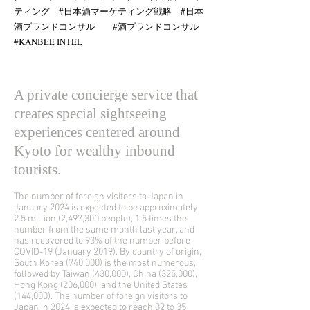
ティング #日本酒マーケティング戦略 #日本
酒ブランドコンサル #酒ブランドコンサル
#KANBEE INTEL
A private concierge service that
creates special sightseeing
experiences centered around
Kyoto for wealthy inbound
tourists.
The number of foreign visitors to Japan in
January 2024 is expected to be approximately
2.5 million (2,497,300 people), 1.5 times the
number from the same month last year, and
has recovered to 93% of the number before
COVID-19 (January 2019). By country of origin,
South Korea (740,000) is the most numerous,
followed by Taiwan (430,000), China (325,000),
Hong Kong (206,000), and the United States
(144,000). The number of foreign visitors to
Japan in 2024 is expected to reach 32 to 35