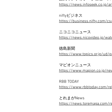
https://news.infoseek.co.jp
niftyビジネス
https://business.nifty.com/
ニコニコニュース
https://news.nicovideo.jp/w
徳島新聞
https://www.topics.or.jp/u
マピオンニュース
https://www.mapion.co.jp/ne
RBB TODAY
https://www.rbbtoday.com/r
とれまがNews
https://news.toremaga.com/r