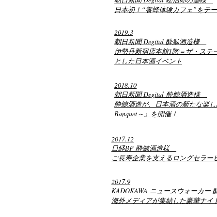
日本初！“養蜂体験カフェ”をテ
2019.3
朝日新聞 Degital 酔鯨酒造
様
伊勢丹新宿店本館1階＝ザ・ステージ
とした日本酒イベント
2018.10
朝日新聞 Degital 酔鯨酒造様
酔鯨酒造が、日本酒の新たな楽しみ方を提案
Banquet～』を開催！
2017.12
日経BP 酔鯨酒造様
ご長寿企業を支えるロングセラー
2017.9
KADOKAWA ニュースウォーカ
海外メディアが集結した豪華ナイ