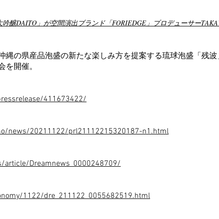
醸DAITO」が空間演出ブランド「FORIEDGE」プロデューサーTAKAY
沖縄の県産品泡盛の新たな楽しみ方を提案する琉球泡盛「残波
会を開催。
pressrelease/411673422/
ino/news/20211122/prl21112215320187-n1.html
ws/article/Dreamnews_0000248709/
/economy/1122/dre_211122_0055682519.html