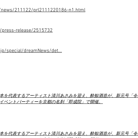
co/news/211122/prl2111220186-n1.html
jp/press-release/2515732
.jp/special/dreamNews/det...
本を代表するアーティスト清川あさみを迎え、酔鯨酒造が、新元号「令
イベントパーティーを京都の名刹「即成院」で開催。
本を代表するアーティスト清川あさみを迎え、酔鯨酒造が、新元号「令