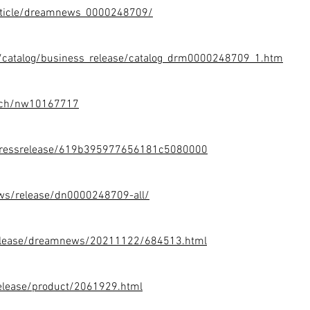
/article/dreamnews_0000248709/
cs/catalog/business_release/catalog_drm0000248709_1.htm
atch/nw10167717
d/pressrelease/619b395977656181c5080000
ws/release/dn0000248709-all/
elease/dreamnews/20211122/684513.html
elease/product/2061929.html