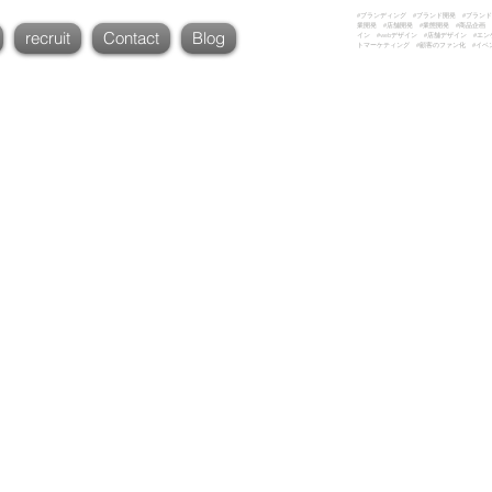
#ブランディング #ブランド開発 #ブランド
業開発 #店舗開発 #業態開発 #商品企画 
recruit
Contact
Blog
イン #webデザイン #店舗デザイン #エ
トマーケティング #顧客のファン化 #イベ