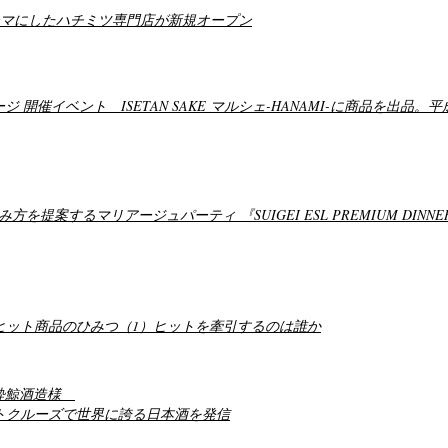
ーマにしたハチミツ専門店が新規オープン
 開催イベント ISETAN SAKE マルシェ-HANAMI-に商品を出品
するマリアージュパーティ 『SUIGEI ESL PREMIUM DINNER PART
ヒット商品のひみつ（1）ヒットを牽引するのは誰か
ー 酔鯨酒造様
トクルーズで世界に誇る日本酒を発信