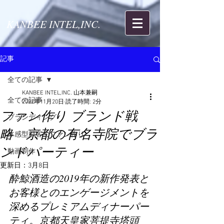
KANBEE INTEL,INC.
記事
全ての記事
KANBEE INTEL,INC. 山本兼嗣
全ての記事
2022年11月20日
読了時間: 2分
ファン作り ブランド戦
ブランディング
略 京都の有名寺院でブラ
体感型顧客のファン作り
ンドパーティー
動画制作
更新日：
3月8日
酔鯨酒造の2019年の新作発表と
お客様とのエンゲージメントを
深めるプレミアムディナーパー
ティ。京都天皇家菩提寺塔頭 