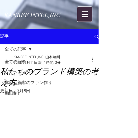
KANBEE INTEL,INC.
記事
全ての記事
KANBEE INTEL,INC. 山本兼嗣
全ての記事
2018年3月11日
読了時間: 2分
私たちのブランド構築の考
ブランディング
え方
体感型顧客のファン作り
更新日：
3月8日
動画制作