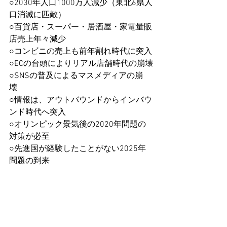
○2030年人口1000万人減少（東北6県人
口消滅に匹敵）
○百貨店・スーパー・居酒屋・家電量販
店売上年々減少
○コンビニの売上も前年割れ時代に突入
○ECの台頭によりリアル店舗時代の崩壊
○SNSの普及によるマスメディアの崩
壊
○情報は、アウトバウンドからインバウ
ンド時代へ突入
○オリンピック景気後の2020年問題の
対策が必至
○先進国が経験したことがない2025年
問題の到来