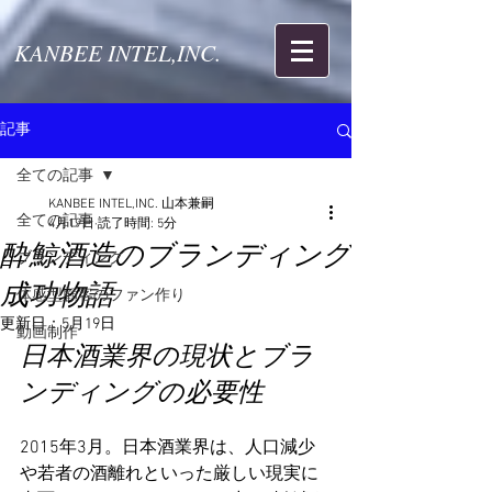
KANBEE INTEL,INC.
記事
全ての記事
KANBEE INTEL,INC. 山本兼嗣
全ての記事
4月19日
読了時間: 5分
酔鯨酒造のブランディング
ブランディング
成功物語
体感型顧客のファン作り
更新日：
5月19日
動画制作
日本酒業界の現状とブラ
ンディングの必要性
2015年3月。日本酒業界は、人口減少
や若者の酒離れといった厳しい現実に