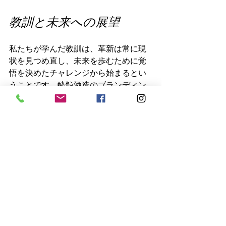
教訓と未来への展望
私たちが学んだ教訓は、革新は常に現
状を見つめ直し、未来を歩むために覚
悟を決めたチャレンジから始まるとい
うことです。酔鯨酒造のブランディン
グ成功物語は、私たちにとっても大き
なインスピレーションとなりました。
私たちは、ブランド価値を高めたい企
業や商品、店舗に対して、エンゲージ
メントマーケティングを通じて、顧客
を熱心なファンに変えるお手伝いをし
ています。これからも、私たちの経験
を活かし、さらなる挑戦を続けていき
たいと思います。