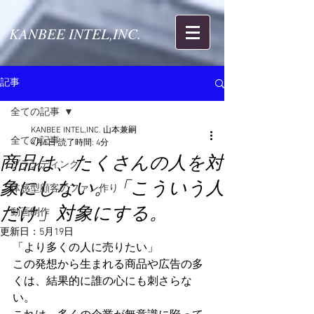
KANBEE INTEL,INC.
記事
全ての記事
KANBEE INTEL,INC. 山本兼嗣
全ての記事
4月5日
読了時間: 4分
商品は、たくさんの人を対
ブランディング
象にしない。「こういう人
体感型顧客のファン作り
だけ」対象にする。
動画制作
更新日：
5月19日
「より多くの人に売りたい」
この発想から生まれる商品や広告の多
くは、結果的に誰の心にも刺さらな
い。